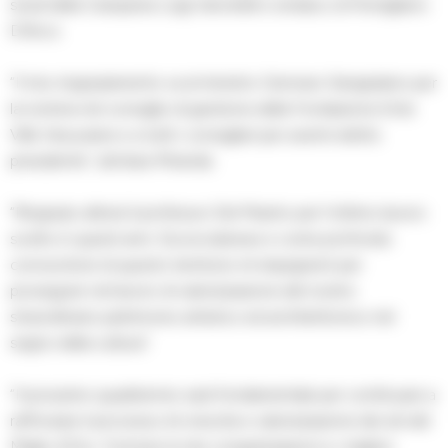
studi della Campania Luigi Vanvitelli e sindaco di Pomigliano
D’Arco.
“Il mio ringraziamento va al ministro Gennaro Sangiuliano per
la nomina nel consiglio di gestione della Fondazione Ente
Ville Vesuviane e a tutti i consiglieri per avermi eletto
presidente”, dichiara Miranda.
“Ringrazio altresì il professor Del Mastro per l’ottimo lavoro
svolto in questi anni. Da ercolanese e come profondo
conoscitore di questo territorio mi impegnerò per
proseguire nel lavoro di valorizzazione del nostro
straordinario patrimonio artistico ed architettonico nel
segno della cultura”.
“Il prossimo quadriennio sarà fondamentale per continuare a
rafforzare il processo di crescita e valorizzazione dei siti del
Miglio d’Oro. Formulo le mie congratulazioni e i migliori