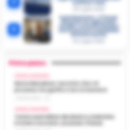
4
«nutriva» i clan
28 Luglio 2026
Castellammare, «Ti faccio
diventare la regina delle
vendite»: le intercettazioni
5
che incastrano i fedelissimi
del boss Carolei
24 Luglio 2026
Primo piano
CRONACA GIUDIZIARIA
Morte Maradona, racconto choc al
processo: Era gonfio e non si muoveva
7 AGOSTO 2026 - 17:11
CRONACA GIUDIZIARIA
Turista australiana derubata e molestata
in hotel a Sorrento: arrestato 37enne