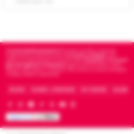
7 AGOSTO 2026 - 15:27
Cronachedellacampania.it
fondato nel 2015, è il giornale
indipendente di riferimento per le
Cronache di Napoli
, sulla
politica, sui fatti del giorno e le storie della
Campania
.
Tra i primi
giornali digitali in Campania
segue anche le notizie il calcio
Napoli e dello sport in Campania. Racconta la Cronaca di Napoli,
Caserta, Avellino e Benevento.
ARCHIVIO
CHI SIAMO – LA REDAZIONE
FACT CHECKING
COLLABORA