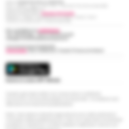
Editore
CRONACHE DELLA CAMPANIA
R.O.C.: 030531 - Reg. N. 1301/ 2016 - Tribunale Torre Annunziata (NA)
Partita IVA IT08642881216
Direttore Responsabile:
Giuseppe Del Gaudio
Redazioni : Scafati / Castellammare di Stabia / Caserta / Sarno
Indirizzo Via Sardoncelli 115 Boscoreale (NA)
Per contattare la
redazione
:
Tel / Whatsapp : 334.12.78.004 email:
web@cronachedellacampania.it
Concessionaria Pubblicità
Vivimedia
| Sky | Addendo | Teads | Presscommtech
Scarica la nostra APP Ufficiale
Questo giornale inoltre non riceve alcun contributo
economico né da enti pubblici né da privati . Si sostiene solo
attraverso le inserzioni pubblicitarie.
Nota: I link esterni indicati negli articoli sono stati verificati al
momento della pubblicazione. Il sito non risponde di eventuali
problemi o disservizi: si invita l’utente a utilizzare i servizi con