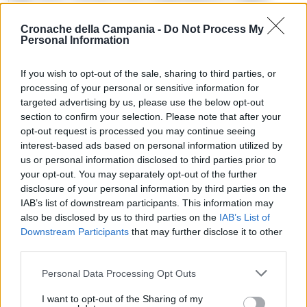
auguri di proficuo lavoro al presidente e ai nuovi consiglieri”,
Cronache della Campania -
Do Not Process My
ha detto direttore generale Roberto Chianese al termine
Personal Information
della riunione di consiglio.
If you wish to opt-out of the sale, sharing to third parties, or
La Fondazione Ente Ville Vesuviane, la cui sede è in villa
processing of your personal or sensitive information for
targeted advertising by us, please use the below opt-out
Campolieto ad Ercolano, ha lo scopo di provvedere alla
section to confirm your selection. Please note that after your
conservazione, al restauro e alla valorizzazione del
opt-out request is processed you may continue seeing
patrimonio artistico costituito dalle ville vesuviane del
interest-based ads based on personal information utilized by
secolo XVIII, con i relativi parchi e giardini. Sono 122 gli
us or personal information disclosed to third parties prior to
your opt-out. You may separately opt-out of the further
immobili monumentali settecenteschi, compresi nel
disclosure of your personal information by third parties on the
territorio dei Comuni di Napoli, San Giorgio a Cremano,
IAB’s list of downstream participants. This information may
Portici, Ercolano e Torre del Greco.
also be disclosed by us to third parties on the
IAB’s List of
Downstream Participants
that may further disclose it to other
third parties.
TAGS
Succedeoggi
Personal Data Processing Opt Outs
I want to opt-out of the Sharing of my