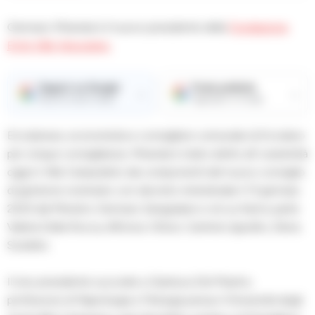
Gennaro Miranda è il nuovo presidente della
Fondazione
Ente Ville Vesuviane.
Seguici su Google
Fonte preferita
→
→
Ricevi le nostre notizie
Aggiungici su Google
Ercolanese, economista e consigliere comunale di Ercolano
per cinque consigliature, Miranda è stato eletto all’ unanimità
oggi in Villa Campolieto dai componenti del nuovo consiglio
di gestione nominato con decreto ministeriale il 13 gennaio
2023 dal Ministro Gennaro Sangiuliano e di cui fanno parte
Valeria Della Rocca, Alfonso Gifuni, Carmine Ippolito, Elena
Scarlato.
Il neo presidente succede a Gianluca Del Mastro,
professore di Papirologia e Filologia presso l’Università degli