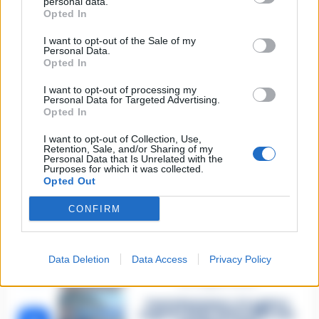
personal data.
Lascia un commento
Opted In
I want to opt-out of the Sale of my
Personal Data.
Opted In
🔥 Più letti della settimana
I want to opt-out of processing my
Carabiniere casertano suicida
Personal Data for Targeted Advertising.
in Liguria: anche la Procura
Opted In
1
militare indaga per
istigazione
I want to opt-out of Collection, Use,
27 Luglio 2026
Retention, Sale, and/or Sharing of my
Personal Data that Is Unrelated with the
Purposes for which it was collected.
Omicidio Luca Esposito, la
confessione dell’assassino:
Opted Out
2
«L’ho ucciso per punizione»
26 Luglio 2026
CONFIRM
Castellammare, omicidio
Tommasino, il pentito accusa:
3
«Fu eliminato per proteggere
Data Deletion
Data Access
Privacy Policy
un intoccabile»
24 Luglio 2026
Castellammare, il registro
segreto delle determine che