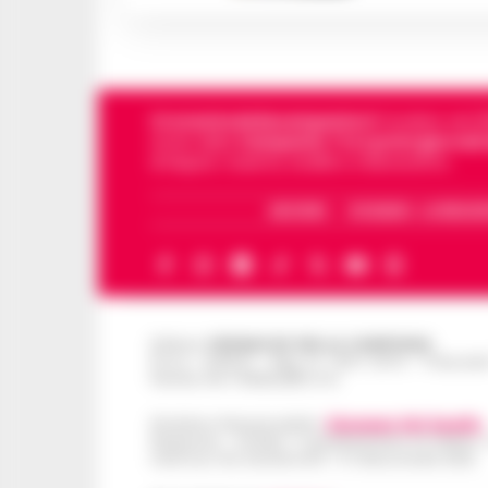
Cronachedellacampania.it
fondato nel 201
storie della
Campania
.
Tra i primi giornali
di Napoli, Caserta, Avellino e Benevento.
ARCHIVIO
CHI SIAMO – LA REDAZ
Editore
CRONACHE DELLA CAMPANIA
R.O.C.: 030531 - Reg. N. 1301/ 2016 - Tribuna
Partita IVA IT08642881216
Direttore Responsabile:
Giuseppe Del Gaudio
Redazioni : Scafati / Castellammare di Stabia 
Indirizzo Via Sardoncelli 115 Boscoreale (NA)