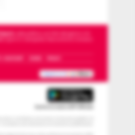
Napoli
, sulla politica, sui fatti del giorno e le
dello sport in Campania. Racconta la Cronaca
I – WHATSAPP
COOKIE
PRIVACY
Scarica la nostra APP Ufficiale
ve alcun contributo economico né da enti pubblici né
. Si sostiene solo attraverso le inserzioni pubblicitarie.
cati negli articoli sono stati verificati al momento della