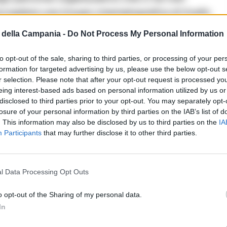
cogliere una troupe cinematografica di livello
di Caserta. Quello del capoluogo di provincia
della Campania -
Do Not Process My Personal Information
 grandi d’Europa: un’area di sei ettari dove
area ex Ucar.
to opt-out of the sale, sharing to third parties, or processing of your per
formation for targeted advertising by us, please use the below opt-out s
r selection. Please note that after your opt-out request is processed y
nistrazione comunale –
per creare molto altro
eing interest-based ads based on personal information utilized by us or
aserta in questi anni e che sta per accadere
disclosed to third parties prior to your opt-out. You may separately opt-
losure of your personal information by third parties on the IAB’s list of
nizio di un processo di valorizzazione culturale
. This information may also be disclosed by us to third parties on the
IA
 dall’altra. La macchina organizzativa di un
Participants
that may further disclose it to other third parties.
Amica Geniale” ha creato indotto per i nostri
atori e la nostra città è stata protagonista di
l Data Processing Opt Outs
a livello internazionale”
. Nei prossimi giorni sarà
orico della città, in Piazza Dante e nelle strade
o opt-out of the Sharing of my personal data.
In