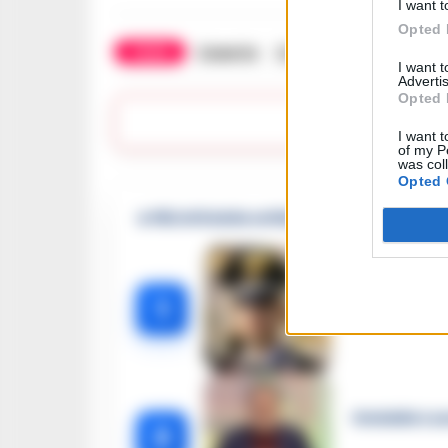
I want t
Opted 
TAGS
Caserta
CronacheNews
I want 
Advertis
Opted 
Lasc
I want t
of my P
was col
Opted 
🔥 Più letti della settimana
Carabiniere c
1
Omicidio Luc
2