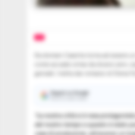
TV
Da domani Caserta torna ad essere un 
come accade ormai da diversi anni, osp
geniale’, tratta dai romanzi di Elena F
Seguici su Google
Ricevi le nostre notizie
“La nostra città si è resa protagonist
del nostro tempo e questo è stato possi
casa di produzione, attraverso un lun