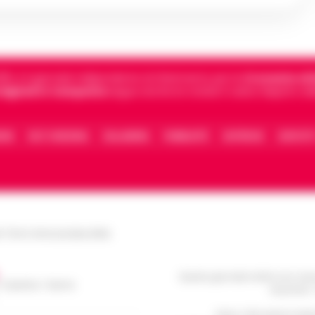
5, è il giornale indipendente di riferimento per le
Cronache di 
 digitali in Campania
segue anche le notizie il calcio Napoli e 
IONE
FACT CHECKING
COLLABORA
PUBBLICITÀ
NOTIFICHE
CONTATT
le Torre Annunziata (NA)
Questo giornale inoltre non rice
/ Caserta / Sarno
da privati 
Nota: I link esterni indi