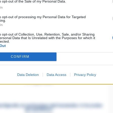
o opt-out of the Sale of my Personal Data.
In
to opt-out of processing my Personal Data for Targeted
ing.
In
ia un commento
o opt-out of Collection, Use, Retention, Sale, and/or Sharing
ersonal Data that Is Unrelated with the Purposes for which it
lected.
Out
CONFIRM
asertano suicida in Liguria: anche la Procura militare
Data Deletion
Data Access
Privacy Policy
indaga per istigazione
27 Luglio 2026
a Esposito, la confessione dell’assassino: «L’ho ucciso
per punizione»