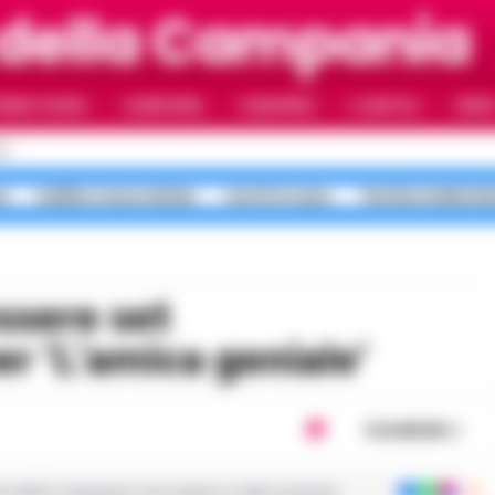
 della Campania
RIMO PIANO
CAMPANIA
CAMORRA
IL NAPOLI
VIDE
LI
a
bollino rosso meteo
morti in casa
Turista molestat
r ‘L’amica geniale’
Condividi
ie dalla Campania con notizie e video esclusivi