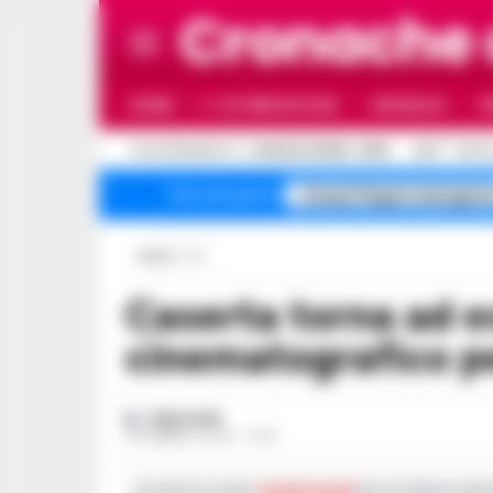
Cronache
HOME
ULTIME NOTIZIE
CRONACA
P
C
AGGIORNAMENTO :
7 AGOSTO 2026 - 16:15
32.5
NAPO
Campi Flegrei emergenz
Temi del giorno
Home
Tv
Caserta torna ad essere set
cinematografico pe
REDAZIONE
28 FEBBRAIO 2023 - 17:30
Iscriviti ai nostri
canali social
per le ultime notiz