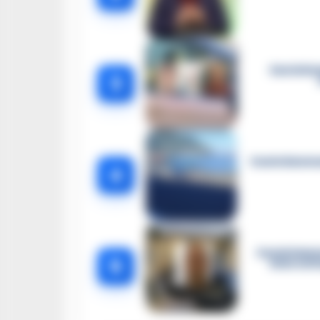
Castella
3
Castellammar
4
Castellamma
5
intercett