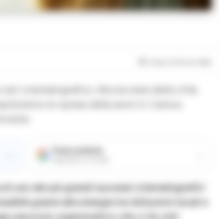
Tempo di lettura
1
min
set cinematografico. Alcune aree della città,
iteranno le riprese della serie tv ‘L’amica
errante.
Fonte preferita
→
→
Aggiungici su Google
a di uno dei più grandi successi cinematografici
bile grazie alla sinergia tra Istituzioni locali e
go percorso organizzativo che ci ha visti