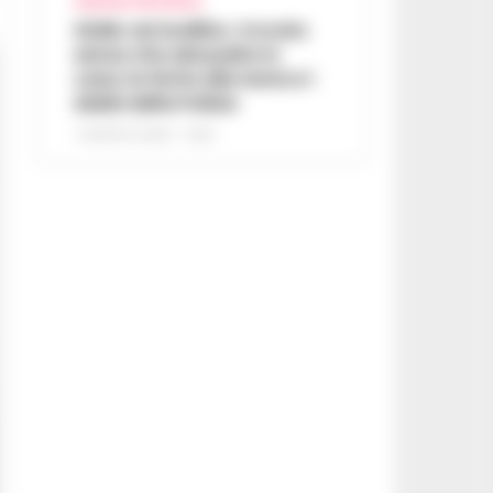
AVELLINO E PROVINCIA
Giallo ad Avellino, trovato
senza vita dal padre in
casa: la ferita alla testa e i
dubbi della Polizia
7 AGOSTO 2026 - 14:35