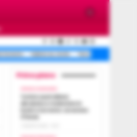
O
a Sorrento
Salerno ex, morte
Terra dei Fuochi
Primo piano
CRONACA GIUDIZIARIA
Turista australiana
derubata e molestata in
hotel a Sorrento: arrestato
37enne
7 AGOSTO 2026 - 15:27