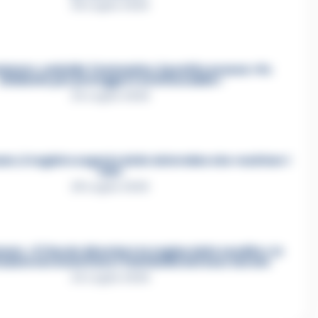
26 Luglio 2026
mmare, omicidio Tommasino, il pentito accusa: «Fu
eliminato per proteggere un intoccabile»
24 Luglio 2026
e, il registro segreto delle determine che «nutriva» i
clan
28 Luglio 2026
re, «Ti faccio diventare la regina delle vendite»: le
azioni che incastrano i fedelissimi del boss Carolei
24 Luglio 2026