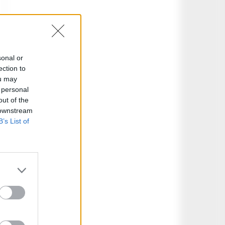
sonal or
ection to
ou may
 personal
out of the
 downstream
B’s List of