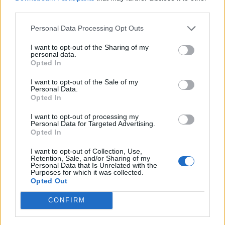
third parties.
Tutto facilitato: l’amore, il lavoro, un po’ meno le
Personal Data Processing Opt Outs
comunicazioni, i trasporti e soprattutto i guadagni, ma
considerata la situazione globale sfoderate il lato frugale del
I want to opt-out of the Sharing of my
personal data.
vostro segno capace di accontentarsi e in questo sta tutta
Opted In
la vostra saggezza.
I want to opt-out of the Sale of my
Personal Data.
Acquario
Opted In
I want to opt-out of processing my
Buone speranze riguardo a un affare o a un progetto ancora
Personal Data for Targeted Advertising.
tutto da definire. Ma con la vostra mente agile e la vostra
Opted In
velocità d’azione può darsi che ce la facciate a rimettervi in
I want to opt-out of Collection, Use,
pista in tempi brevi.
Retention, Sale, and/or Sharing of my
Personal Data that Is Unrelated with the
Purposes for which it was collected.
Opted Out
Pesci
CONFIRM
Alla grande tutto il fronte del cuore: coppia, amicizia,
famiglia, tutto fila per il verso giusto per merito vostro e della