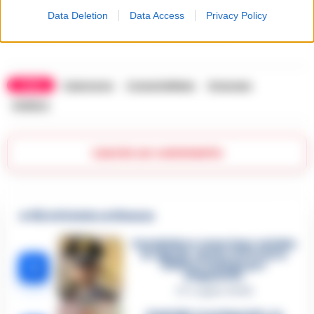
vostra tolleranza, siete capaci d’amare e di rinunciare a
Data Deletion
Data Access
Privacy Policy
qualcosa a favore di coloro a cui volete bene.
TAGS
Capricorno
CronacheNews
Oroscopo
Zodiaco
Lascia un commento
🔥 Più letti della settimana
Carabiniere casertano suicida
in Liguria: anche la Procura
1
militare indaga per
istigazione
27 Luglio 2026