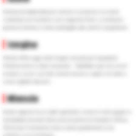
Smania di indipendenza in amore e sul lavoro, la vostra
creatività non ha limiti e non sopporta freni o costrizioni,
parola di Venere e Urano battaglieri allo zenit in quadratura.
Vergine
Niente affari oggi, siete troppo stonati per inquadrare
l’interlocutore e stare sul pezzo… Saltellate qua e là, un po’
sul pero, un po’ sul melo senza riuscire a capire chi siate e
cosa vogliate davvero.
Bilancia
Avete ragione fa un caldo agostano, invece è solo giugno e
di pedalate dovrete farne ancora prima di chiudere l’ufficio.
Perciò per il momento treni e aerei godeteveli sì, ma
soltanto con la fantasia.