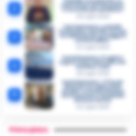
Omicidio Luca Esposito, la
confessione dell’assassino:
2
«L’ho ucciso per punizione»
26 Luglio 2026
Castellammare, omicidio
Tommasino, il pentito accusa:
3
«Fu eliminato per proteggere
un intoccabile»
24 Luglio 2026
Castellammare, il registro
segreto delle determine che
4
«nutriva» i clan
28 Luglio 2026
Castellammare, «Ti faccio
diventare la regina delle
vendite»: le intercettazioni
5
che incastrano i fedelissimi
del boss Carolei
24 Luglio 2026
Primo piano