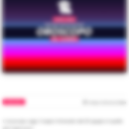
OROSCOPO
Tempo di lettura
2
min
L’oroscopo oggi. Il segno fortunato del 20 giugno è quello
del Capricorno