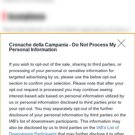
Scorpione
Buona giornata per voi nonostante l’opposizione di Urano a
cui avete fatto il callo, ora poi ad addolcirlo c’è la bella
Cronache della Campania -
Do Not Process My
Venere che vi parla di imprevisti in amore ma anche di belle
Personal Information
sorprese.
If you wish to opt-out of the sale, sharing to third parties, or
Sagittario
processing of your personal or sensitive information for
targeted advertising by us, please use the below opt-out
Discussioni infinite col partner e non riguardo ai figli, veri
section to confirm your selection. Please note that after your
opt-out request is processed you may continue seeing
tesori e neppure a proposito del quattro zampe dispettoso
interest-based ads based on personal information utilized by
sì, ma adorabile. Il problema sono come sempre le famiglie
us or personal information disclosed to third parties prior to
d’origine, voi non andate d’accordo con i suoi e lui o lei con i
your opt-out. You may separately opt-out of the further
vostri.
disclosure of your personal information by third parties on the
IAB’s list of downstream participants. This information may
also be disclosed by us to third parties on the
IAB’s List of
Capricorno
Downstream Participants
that may further disclose it to other