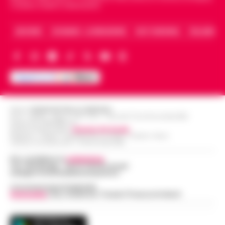
Caserta, Avellino e Benevento.
ARCHIVIO
CHI SIAMO – LA REDAZIONE
FACT CHECKING
COLLABORA
Editore
CRONACHE DELLA CAMPANIA
R.O.C.: 030531 - Reg. N. 1301/ 2016 - Tribunale Torre Annunziata (NA)
Partita IVA IT08642881216
Direttore Responsabile:
Giuseppe Del Gaudio
Redazioni : Scafati / Castellammare di Stabia / Caserta / Sarno
Indirizzo Via Sardoncelli 115 Boscoreale (NA)
Per contattare la
redazione
:
Tel / Whatsapp : 334.12.78.004 email:
web@cronachedellacampania.it
Concessionaria Pubblicità
Vivimedia
| Sky | Addendo | Teads | Presscommtech