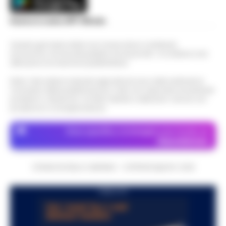
Scarica la nostra APP Ufficiale
Questo giornale inoltre non riceve alcun contributo
economico né da enti pubblici né da privati . Si sostiene solo
attraverso le inserzioni pubblicitarie.
Nota: I link esterni indicati negli articoli sono stati verificati al
momento della pubblicazione. Il sito non risponde di eventuali
problemi o disservizi: si invita l’utente a utilizzare i servizi con
prudenza e consapevolezza.
Dove specifico, le immagini sono fornite da
Depositphotos
CRONACHE DELLA CAMPANIA - COPYRIGHT@2014-2026
PUBBLICITA