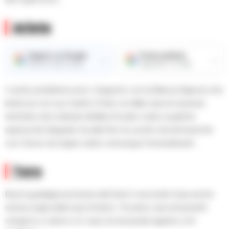
Ariete
Seguici su Google
Fonte preferita
→
→
Ricevi le nostre notizie
Aggiungici su Google
l vostro problema sono i trasporti, con la Bianca Signora che
bisticcia con suo marito il Sole, se dalla casa di vacanza
rientrate solo stamani all’alba trovate coda e qualche
spiacevole disguido ma alla fine ne uscite vincenti perché
con Giove nel segno siete comunque fortunatissimi.
Toro
Buoni guadagni promessi dal Sole in seconda Casa anche
senza scapicollarvi più di tanto. Tra amici i piccoli prestiti
vengono e vanno e in caso di necessità sapete a chi