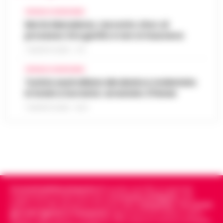
CRONACA GIUDIZIARIA
Morte Maradona, racconto choc al
processo: Era gonfio e non si muoveva
7 AGOSTO 2026 - 17:11
CRONACA GIUDIZIARIA
Turista australiana derubata e molestata
in hotel a Sorrento: arrestato 37enne
7 AGOSTO 2026 - 15:27
Cronachedellacampania.it
fondato nel 2015, è il giornale
indipendente di riferimento per le
Cronache di Napoli
, sulla
politica, sui fatti del giorno e le storie della
Campania
.
Tra i primi
giornali digitali in Campania
segue anche le notizie il calcio
Napoli e dello sport in Campania. Racconta la Cronaca di Napoli,