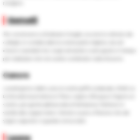
rivolgervi.
Gemelli
Per convincervi a sfoderare il meglio occorre lo stimolo dei
colleghi, in cordata date la vostra parte migliore, da soli
invece vi perdete tra i sogni arrivando a sera giusto in tempo
per realizzare che non avete combinato nulla di buono.
Cancro
Lunedì giorno della Luna, la vostra griffe zodiacale, infatti ve
la ritrovate buon’amica in Pesci, segno d’Acqua in trigono al
vostro, per giunta abbracciata al fantasioso Nettuno in
sestile alla coppia Urano-Venere e pure a Plutone che dal
segno opposto vi guarda corrucciato
Leone