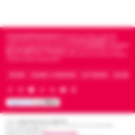
Cronachedellacampania.it
fondato nel 2015, è il giornale
indipendente di riferimento per le
Cronache di Napoli
, sulla
politica, sui fatti del giorno e le storie della
Campania
.
Tra i primi
giornali digitali in Campania
segue anche le notizie il calcio
Napoli e dello sport in Campania. Racconta la Cronaca di Napoli,
Caserta, Avellino e Benevento.
ARCHIVIO
CHI SIAMO – LA REDAZIONE
FACT CHECKING
COLLABORA
Editore
CRONACHE DELLA CAMPANIA
R.O.C.: 030531 - Reg. N. 1301/ 2016 - Tribunale Torre Annunziata (NA)
Partita IVA IT08642881216
Direttore Responsabile:
Giuseppe Del Gaudio