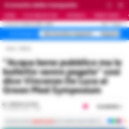
Cronache della Campania
HOME
ULTIME NOTIZIE
CRONACA
PRIMO PIANO
C
26.5
NAPOLI
8 AGOSTO 2026 - 05:55
AGGIORNAMENTO :
falso business sequestri
Sequestro fa
Temi del giorno
Home
Politica
“Acqua bene pubblico ma le
bollette vanno pagate” cosi
dice Vincenzo De Luca al
Green Med Symposium
ERMINIA IULIANO
Condividi
10 GIUGNO 2022 - 19:05
Iscriviti ai nostri
canali social
per le ultime notizie dalla Campania con notizi