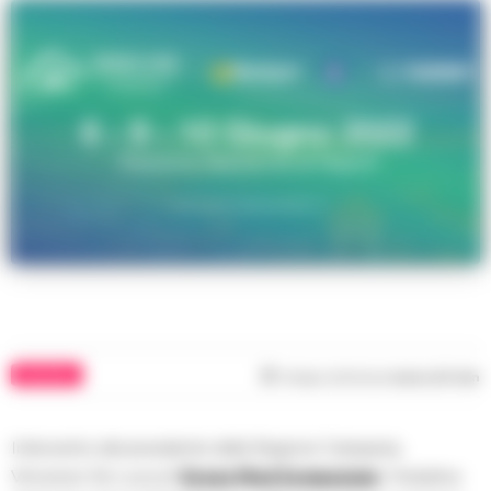
POLITICA
Tempo di lettura
meno di 1
min
Intervento del presidente della Regione Campania,
Vincenzo De Luca al ‘
Green Med Symposium
‘, l’iniziativa