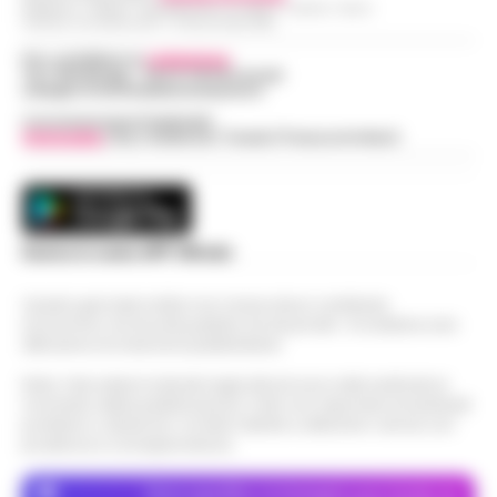
Redazioni : Scafati / Castellammare di Stabia / Caserta / Sarno
Indirizzo Via Sardoncelli 115 Boscoreale (NA)
Per contattare la
redazione
:
Tel / Whatsapp : 334.12.78.004 email:
web@cronachedellacampania.it
Concessionaria Pubblicità
Vivimedia
| Sky | Addendo | Teads | Presscommtech
Scarica la nostra APP Ufficiale
Questo giornale inoltre non riceve alcun contributo
economico né da enti pubblici né da privati . Si sostiene solo
attraverso le inserzioni pubblicitarie.
Nota: I link esterni indicati negli articoli sono stati verificati al
momento della pubblicazione. Il sito non risponde di eventuali
problemi o disservizi: si invita l’utente a utilizzare i servizi con
prudenza e consapevolezza.
Dove specifico, le immagini sono fornite da