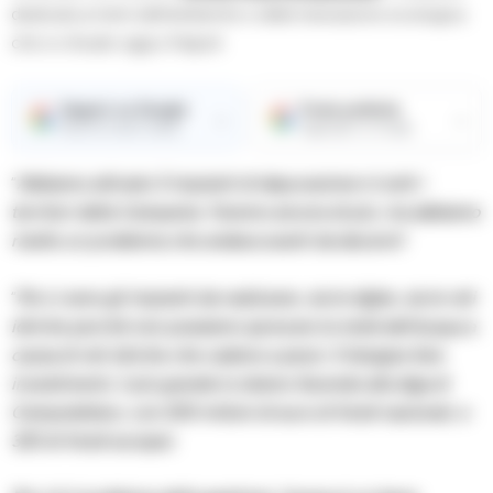
dedicata ai temi dell’ambiente e della transizione ecologica
che si chiude oggi a Napoli
Seguici su Google
Fonte preferita
→
→
Ricevi le nostre notizie
Aggiungici su Google
“
Abbiamo attivato 5 impianti di depurazione in tutti i
territori della Campania. Faremo ancora di più, ma abbiamo
risolto un problema che andava avanti da decenni
“.
“
Poi ci sono gli impianti da realizzare, sia le dighe, sia le reti
idriche perché non possiamo sprecare la metà dell’acqua a
causa di reti idriche che cadono a pezzi. E bisogna fare
investimenti, il più grande lo stiamo facendo alla diga di
Campolattaro, con 200 milioni di euro di fondi nazionali, e
320 di fondi europei.