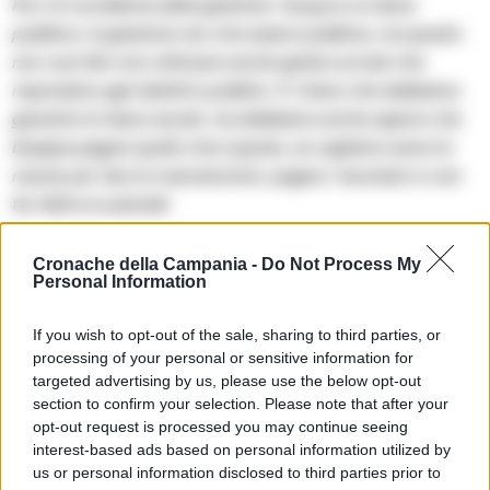
Poi c’è il problema della gestione: l’acqua è un bene
pubblico, la gestione non che essere pubblica, ma questo
non vuol dire non utilizzare anche gestori privati che
rispondono agli obiettivi pubblici. E’ chiaro che dobbiamo
garantire le fasce sociali, ma dobbiamo anche sapere che
bisogna pagare quello che è giusto, se vogliamo avere le
risorse per fare le manutenzioni, pagare i lavoratori e non
far fallire le aziende
“.
Cronache della Campania -
Do Not Process My
Personal Information
TAGS
CronacheNews
Napoli
Regione campania
Vincenzo de luca
If you wish to opt-out of the sale, sharing to third parties, or
processing of your personal or sensitive information for
targeted advertising by us, please use the below opt-out
Lascia un commento
section to confirm your selection. Please note that after your
opt-out request is processed you may continue seeing
interest-based ads based on personal information utilized by
us or personal information disclosed to third parties prior to