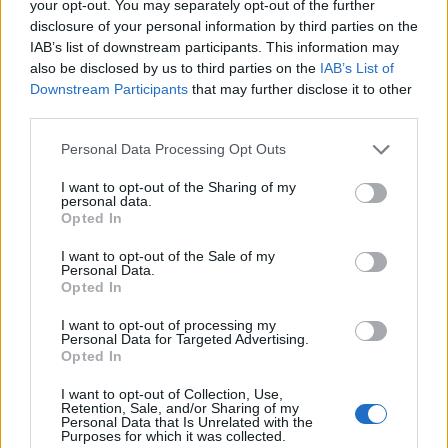
🔥 Più letti della settimana
your opt-out. You may separately opt-out of the further
disclosure of your personal information by third parties on the
Carabiniere casertano suicida
IAB’s list of downstream participants. This information may
in Liguria: anche la Procura
also be disclosed by us to third parties on the
IAB’s List of
1
militare indaga per
istigazione
Downstream Participants
that may further disclose it to other
27 Luglio 2026
third parties.
Omicidio Luca Esposito, la
Personal Data Processing Opt Outs
confessione dell’assassino:
2
«L’ho ucciso per punizione»
I want to opt-out of the Sharing of my
26 Luglio 2026
personal data.
Opted In
Castellammare, omicidio
Tommasino, il pentito accusa:
I want to opt-out of the Sale of my
3
«Fu eliminato per proteggere
Personal Data.
un intoccabile»
Opted In
24 Luglio 2026
I want to opt-out of processing my
Castellammare, il registro
Personal Data for Targeted Advertising.
segreto delle determine che
4
Opted In
«nutriva» i clan
28 Luglio 2026
I want to opt-out of Collection, Use,
Retention, Sale, and/or Sharing of my
Castellammare, «Ti faccio
Personal Data that Is Unrelated with the
diventare la regina delle
Purposes for which it was collected.
vendite»: le intercettazioni