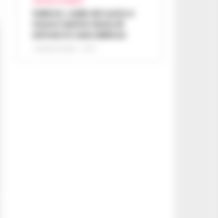
CRONACA SALERNO
Salerno, cade nel vuoto e
muore mentre tenta di
entrare in casa della ex
7 AGOSTO 2026 - 07:27