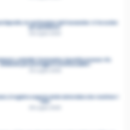
a Esposito, la confessione dell’assassino: «L’ho ucciso
per punizione»
26 Luglio 2026
mmare, omicidio Tommasino, il pentito accusa: «Fu
eliminato per proteggere un intoccabile»
24 Luglio 2026
e, il registro segreto delle determine che «nutriva» i
clan
28 Luglio 2026