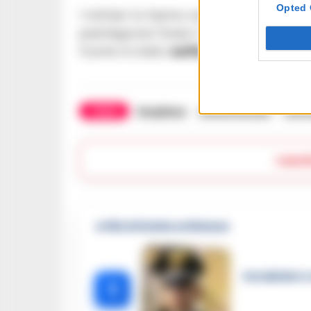
Opted 
I militari lo hanno osservato a lungo
piantagione fosse il 79enne dal pollic
l’uomo è stato
sottoposto ai domicil
TAGS
Giugliano
Ultime Notizie
Varc
Lasc
🔥 Più letti della settimana
Carabiniere c
1