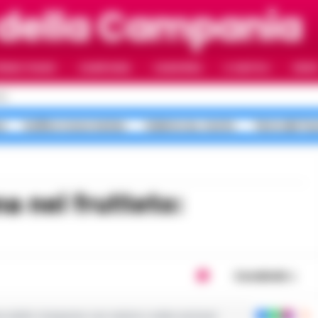
 della Campania
RIMO PIANO
CAMPANIA
CAMORRA
IL NAPOLI
VIDE
LI
a
bollino rosso meteo
Salerno ex, morte
Terra dei Fu
Condividi
ie dalla Campania con notizie e video esclusivi