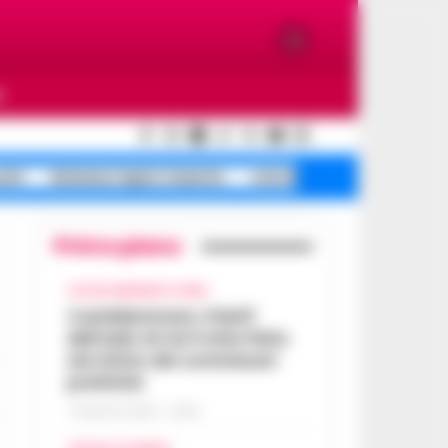
O
ochi
Sistema Caprio Caserta
crisi idrica Ischia
Primo piano
CASTELLAMMARE DI STABIA
Castellammare, il bluff
dell’asilo di via Fratte finito
nel mirino dei commissari
prefettizi
7 AGOSTO 2026 - 07:56