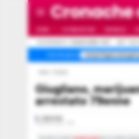
Cronache
HOME
ULTIME NOTIZIE
CRONACA
P
C
AGGIORNAMENTO :
7 AGOSTO 2026 - 12:27
32.9
NAPO
Campi Flegrei emergenz
Temi del giorno
Home
Cronaca
Giugliano, marijuana nel frutteto:
arrestato 79enne
REDAZIONE
18 AGOSTO 2021 - 11:37
Iscriviti ai nostri
canali social
per le ultime notiz