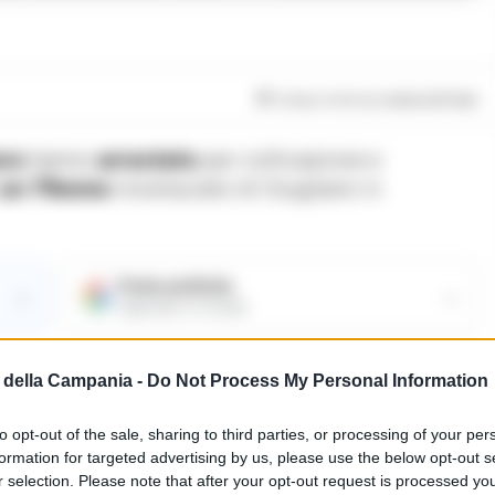
Tempo di lettura
meno di 1
min
uro
hanno
arrestato
per coltivazione e
un 79enne
incensurato di Giugliano in
Fonte preferita
→
→
Aggiungici su Google
 filari di un
frutteto
da lui coltivato per conto
della Campania -
Do Not Process My Personal Information
to opt-out of the sale, sharing to third parties, or processing of your per
chi indiscreti, l’anziano si prendeva cura di
16
formation for targeted advertising by us, please use the below opt-out s
etri. 85 chili di “erba” irrigata con un sistema a
r selection. Please note that after your opt-out request is processed y