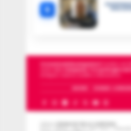
Castellamma
5
intercett
Cronachedellacampania.it
fondato nel 201
storie della
Campania
.
Tra i primi giornali
di Napoli, Caserta, Avellino e Benevento.
ARCHIVIO
CHI SIAMO – LA REDAZ
Editore
CRONACHE DELLA CAMPANIA
R.O.C.: 030531 - Reg. N. 1301/ 2016 - Tribuna