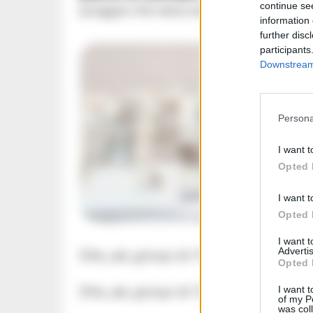
continue se
pioggia che essiccata avrebbe certam
information 
further disc
participants
Downstream 
Persona
I want t
Opted 
I want t
Opted 
I want 
Advertis
[the_ad_group id=”289023″]
Opted 
[the_ad_group id=”289025″]
I want t
of my P
was col