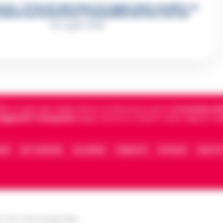
re, «Ti faccio diventare la regina delle vendite»: le
azioni che incastrano i fedelissimi del boss Carolei
24 Luglio 2026
5, è il giornale indipendente di riferimento per le
Cronache di 
 digitali in Campania
segue anche le notizie il calcio Napoli e 
IONE
FACT CHECKING
COLLABORA
PUBBLICITÀ
NOTIFICHE
CONTATT
le Torre Annunziata (NA)