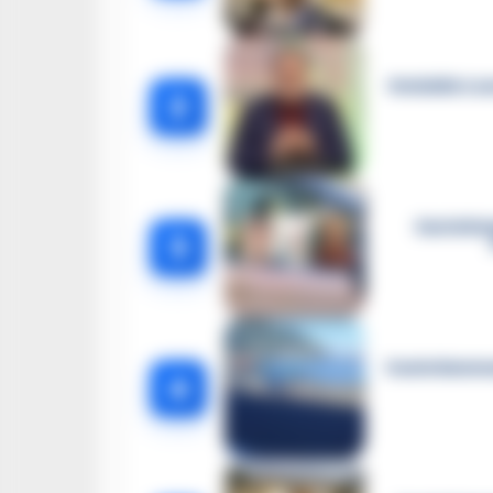
Omicidio Luc
2
Castella
3
Castellammar
4