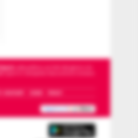
Napoli
, sulla politica, sui fatti del giorno e le
dello sport in Campania. Racconta la Cronaca
I – WHATSAPP
COOKIE
PRIVACY