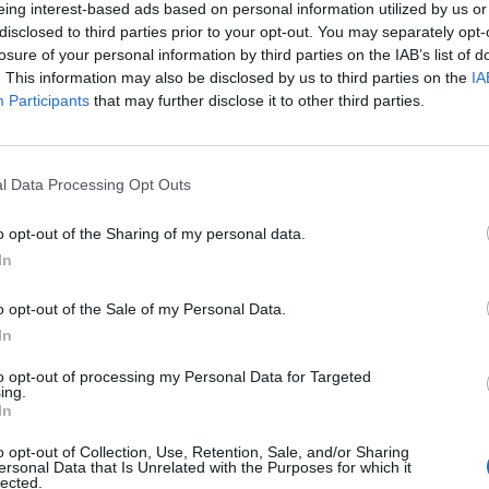
eing interest-based ads based on personal information utilized by us or
ente fruttato molto denaro ai pusher.
disclosed to third parties prior to your opt-out. You may separately opt-
losure of your personal information by third parties on the IAB’s list of
. This information may also be disclosed by us to third parties on the
IA
Participants
that may further disclose it to other third parties.
LEGGI ANCHE
CRONACA NAPOLI
Colpo al narcotraffico dei
l Data Processing Opt Outs
Monti Lattari, sequestrata
una tonnellata e mezza di
o opt-out of the Sharing of my personal data.
cannabis
In
17/10/2025 07:09
o opt-out of the Sale of my Personal Data.
In
to opt-out of processing my Personal Data for Targeted
ing.
In
o opt-out of Collection, Use, Retention, Sale, and/or Sharing
ersonal Data that Is Unrelated with the Purposes for which it
lected.