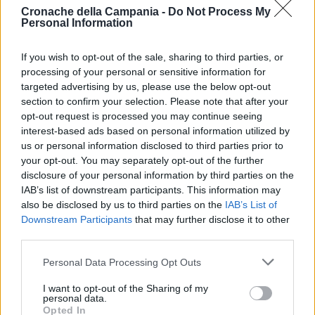
Cronache della Campania -
Do Not Process My
diretto da Mario Raja dopo l’inedito concerto “Jazz
Personal Information
Song” del 2016 a Pomigliano d’Arco, realizzato
If you wish to opt-out of the sale, sharing to third parties, or
sempre per il festival diretto da Onofrio Piccolo.
processing of your personal or sensitive information for
targeted advertising by us, please use the below opt-out
Attiva dal 2005, l’Orchestra Napoletana di Jazz
section to confirm your selection. Please note that after your
opt-out request is processed you may continue seeing
riunisce alcuni fra i migliori talenti della scena
interest-based ads based on personal information utilized by
jazzistica campana. Nel corso degli anni ha dato vita
us or personal information disclosed to third parties prior to
your opt-out. You may separately opt-out of the further
a concerti e duetti non solo con grandi star del jazz,
disclosure of your personal information by third parties on the
ma anche con musicisti e artisti provenienti da
IAB’s list of downstream participants. This information may
also be disclosed by us to third parties on the
IAB’s List of
‘mondi’ e generi differenti: da Matthew Herbert a Joe
Downstream Participants
that may further disclose it to other
Lovano, da Archie Shepp a Richard Galliano,
third parties.
passando per Arto Lindsay, Baustelle, Randy
Personal Data Processing Opt Outs
Weston, Famoudou Don Moye, Raiz, Maria Pia De
I want to opt-out of the Sharing of my
Vito e Mino Cinelu.
personal data.
Opted In