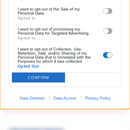
I Biglietti per assistere al concerto di Enzo Avitabile
I want to opt-out of the Sale of my
Personal Data.
con l’ONJ – dal costo di 10 euro – sono disponibili sul
Opted In
circuito Azzurroservice (www.azzurroservice.net – tel.
I want to opt-out of processing my
Personal Data for Targeted Advertising.
081 5934001).
Opted In
I want to opt-out of Collection, Use,
L’evento si terrà in piena sicurezza e nel rispetto delle
Retention, Sale, and/or Sharing of my
Personal Data that Is Unrelated with the
norme anti-Covid vigenti.
Purposes for which it was collected.
Opted Out
CONFIRM
TAGS
Jazz
Pino daniele
Ultime Notizie
Data Deletion
Data Access
Privacy Policy
Lascia un commento