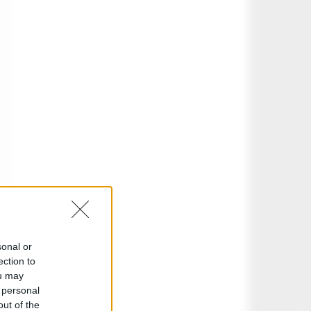
sonal or
ection to
ou may
 personal
out of the