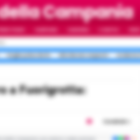
 della Campania
RIMO PIANO
CAMPANIA
CAMORRA
IL NAPOLI
VIDE
OLI
targhe polacche Rc
blitz Nerano sequestri
incidente 
Condividi
ie dalla Campania con notizie e video esclusivi