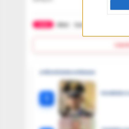
TAGS
Alberi
Fuorigrotta
Ultime Noti
Lasc
🔥 Più letti della settimana
Carabiniere c
1