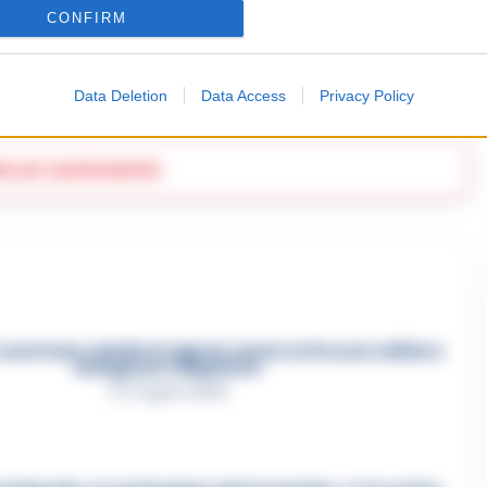
CONFIRM
zie Napoli
Data Deletion
Data Access
Privacy Policy
ia un commento
asertano suicida in Liguria: anche la Procura militare
indaga per istigazione
27 Luglio 2026