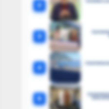
Omicidio Luc
2
Castella
3
Castellammar
4
Castellamma
5
intercett