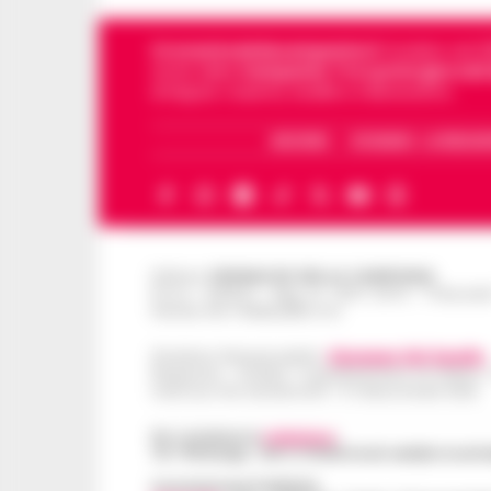
Cronachedellacampania.it
fondato nel 201
storie della
Campania
.
Tra i primi giornali
di Napoli, Caserta, Avellino e Benevento.
ARCHIVIO
CHI SIAMO – LA REDAZ
Editore
CRONACHE DELLA CAMPANIA
R.O.C.: 030531 - Reg. N. 1301/ 2016 - Tribuna
Partita IVA IT08642881216
Direttore Responsabile:
Giuseppe Del Gaudio
Redazioni : Scafati / Castellammare di Stabia 
Indirizzo Via Sardoncelli 115 Boscoreale (NA)
Per contattare la
redazione
:
Tel / Whatsapp : 334.12.78.004 email: web@cronache
Concessionaria Pubblicità