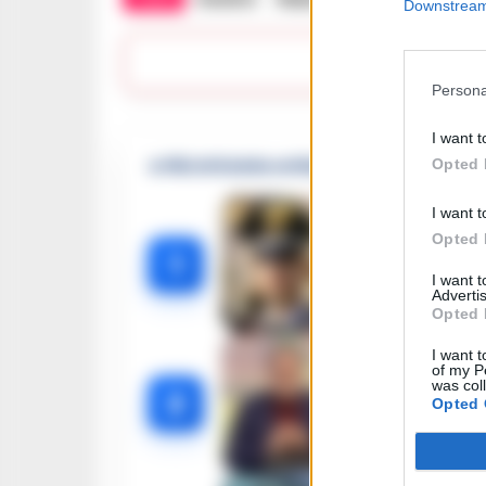
Downstream 
Lascia
Persona
I want t
Opted 
🔥 Più letti della settimana
I want t
Opted 
Carabiniere
1
I want 
Advertis
Opted 
I want t
of my P
Omicidio Lu
was col
2
Opted 