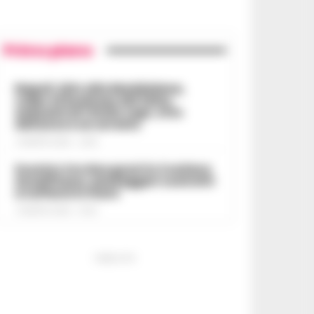
Primo piano
Napoli, bitz alla Maddalena,
colpo al business del falso:
sequestrati 3mila capi, otto
denunce e un arresto
7 AGOSTO 2026 - 22:19
Scontro tra due gozzi in Costiera
Amalfitana, passeggeri costretti
a tuffarsi in mare
7 AGOSTO 2026 - 19:24
PUBBLICITA