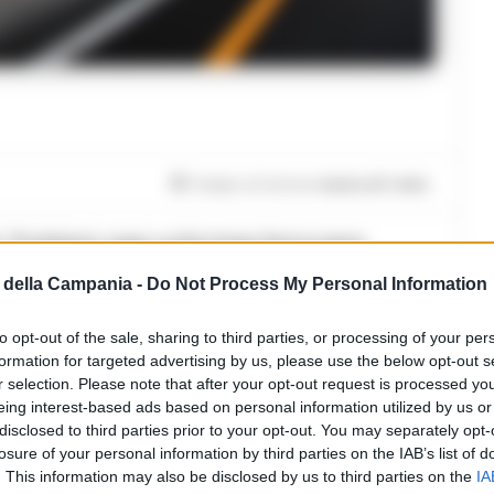
Tempo di lettura
meno di 1
min.
i. Problemi oggi sulla linea ferroviaria
o agli impianti di circolazione avvenuto
della Campania -
Do Not Process My Personal Information
nte San Biagio, in provincia di Latina.
to opt-out of the sale, sharing to third parties, or processing of your per
tro sono stati limitati nel percorso. I ritardi
formation for targeted advertising by us, please use the below opt-out s
 di Rfi hanno lavorato per ripristinare il
r selection. Please note that after your opt-out request is processed y
ndo alla normalita’.
eing interest-based ads based on personal information utilized by us or
disclosed to third parties prior to your opt-out. You may separately opt-
losure of your personal information by third parties on the IAB’s list of
. This information may also be disclosed by us to third parties on the
IA