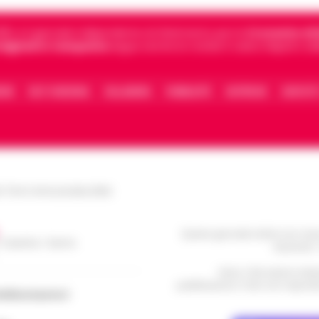
5, è il giornale indipendente di riferimento per le
Cronache di 
 digitali in Campania
segue anche le notizie il calcio Napoli e 
IONE
FACT CHECKING
COLLABORA
PUBBLICITÀ
NOTIFICHE
CONTATT
le Torre Annunziata (NA)
Questo giornale inoltre non rice
/ Caserta / Sarno
da privati 
Nota: I link esterni indi
pubblicazione. Il sito non risponde 
dellacampania.it