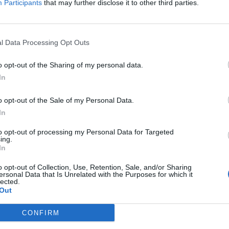
Participants
that may further disclose it to other third parties.
 un commento
l Data Processing Opt Outs
o opt-out of the Sharing of my personal data.
In
o opt-out of the Sale of my Personal Data.
In
 casertano suicida in Liguria: anche la Procura
militare indaga per istigazione
to opt-out of processing my Personal Data for Targeted
27 Luglio 2026
ing.
In
o opt-out of Collection, Use, Retention, Sale, and/or Sharing
ersonal Data that Is Unrelated with the Purposes for which it
ca Esposito, la confessione dell’assassino: «L’ho
lected.
ucciso per punizione»
Out
26 Luglio 2026
CONFIRM