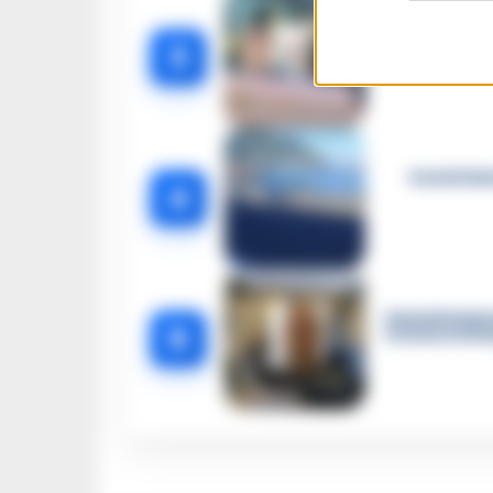
Castellamma
3
el
Castellam
4
Castellammar
5
le intercetta