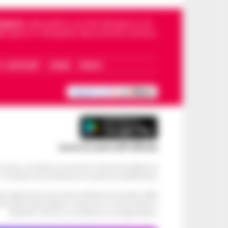
Napoli
, sulla politica, sui fatti del giorno e le
dello sport in Campania. Racconta la Cronaca
I – WHATSAPP
COOKIE
PRIVACY
Scarica la nostra APP Ufficiale
ve alcun contributo economico né da enti pubblici né
. Si sostiene solo attraverso le inserzioni pubblicitarie.
cati negli articoli sono stati verificati al momento della
di eventuali problemi o disservizi: si invita l’utente a
utilizzare i servizi con prudenza e consapevolezza.