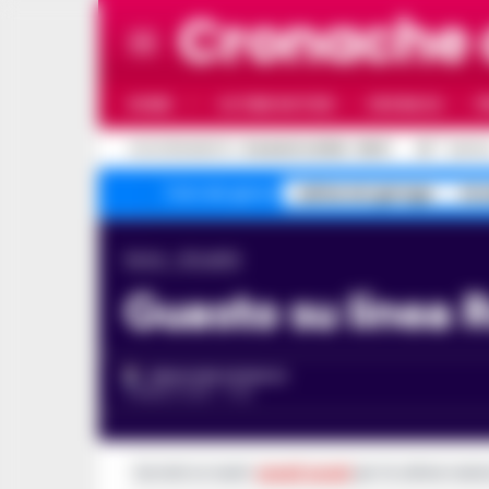
Cronache
HOME
ULTIME NOTIZIE
CRONACA
P
C
AGGIORNAMENTO :
8 AGOSTO 2026 - 09:27
30
NAPOL
salme nei garage
Arz
Temi del giorno
Home
Attualità
Guasto su linea 
REDAZIONE CRONACA
3 MARZO 2018 - 17:43
Iscriviti ai nostri
canali social
per le ultime notiz