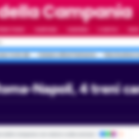
 della Campania
RIMO PIANO
CAMPANIA
CAMORRA
IL NAPOLI
VIDE
I
ano Corte dei
Caivano milioni fantasma
falso business 
Roma-Napoli, 4 treni can
ie dalla Campania con notizie e video esclusivi