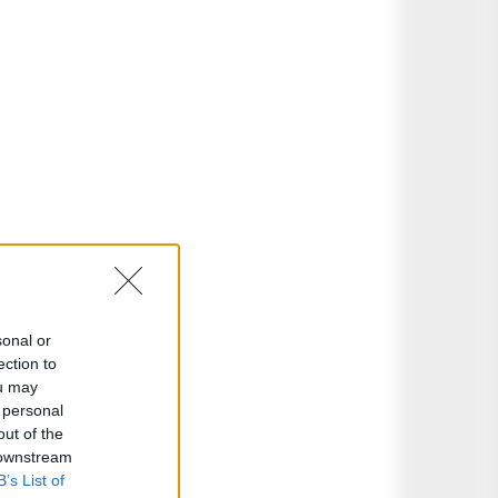
sonal or
ection to
ou may
 personal
out of the
 downstream
B’s List of