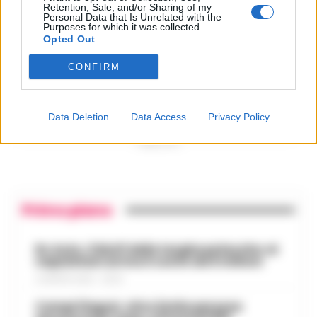
4
che «nutriva» i clan
Retention, Sale, and/or Sharing of my
Personal Data that Is Unrelated with the
28 Luglio 2026
Purposes for which it was collected.
Opted Out
Castellammare, «Ti faccio
diventare la regina delle
vendite»: le intercettazioni
5
CONFIRM
che incastrano i fedelissimi
del boss Carolei
24 Luglio 2026
Data Deletion
Data Access
Privacy Policy
PUBBLICITA
Primo piano
Rc Auto, il bluff delle targhe polacche: ai
napoletani arriva il conto da 5 milioni
9 AGOSTO 2026 - 06:20
Campi Flegrei, oltre 2mila persone