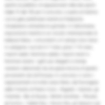
aperte al pubblico di appassionati nella due giorni
(dalle 10 alle 19) per il concorso: si parte al mattino
con le gare preliminari mentre le finalissime
chiuderanno entrambe le giornate. A Gattomania,
esposizione inserita in un circuito internazionale di
bellezza felina, i concorrenti a 4 zampe sono divisi
in categorie: cuccioli 4-7 mesi, junior 7-10 mesi,
maschi adulti, femmine adulte, maschi neutri e
femmine neutre. I gatti piu’ eleganti e trendy
verranno selezionati da una giuria tecnica di giudici
provenienti da tutt’Europa. In concorso ci sono i
rappresentanti di molte razze feline, dal Norvegese
delle Foreste al Maine Coon, i Ragdoll, i Siamesi, gli
Orientali, i Blu di Russia, i British shorthair, i Persiani,
gli Esotici, i Selkirk Rex, i Devon Rex, gli Sphynx e gli