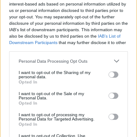
Lascia un commento
interest-based ads based on personal information utilized by
us or personal information disclosed to third parties prior to
your opt-out. You may separately opt-out of the further
disclosure of your personal information by third parties on the
🔥 Più letti della settimana
IAB’s list of downstream participants. This information may
also be disclosed by us to third parties on the
IAB’s List of
Carabiniere casertano
Downstream Participants
that may further disclose it to other
suicida in Liguria: anche la
third parties.
1
Procura militare indaga per
istigazione
Personal Data Processing Opt Outs
27 Luglio 2026
Omicidio Luca Esposito, la
I want to opt-out of the Sharing of my
personal data.
confessione dell’assassino:
2
«L’ho ucciso per punizione»
Opted In
26 Luglio 2026
I want to opt-out of the Sale of my
Personal Data.
Castellammare, omicidio
Opted In
Tommasino, il pentito
3
accusa: «Fu eliminato per
proteggere un intoccabile»
I want to opt-out of processing my
Personal Data for Targeted Advertising.
24 Luglio 2026
Opted In
Castellammare, il registro
segreto delle determine
I want to opt-out of Collection, Use,