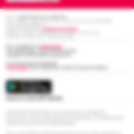
Editore
CRONACHE DELLA CAMPANIA
R.O.C.: 030531 - Reg. N. 1301/ 2016 - Tribunale Torre Annunziata (NA)
Partita IVA IT08642881216
Direttore Responsabile:
Giuseppe Del Gaudio
Redazioni : Scafati / Castellammare di Stabia / Caserta / Sarno
Indirizzo Via Sardoncelli 115 Boscoreale (NA)
Per contattare la
redazione
:
Tel / Whatsapp : 334.12.78.004 email:
web@cronachedellacampania.it
Concessionaria Pubblicità
Vivimedia
| Sky | Addendo | Teads | Presscommtech
Scarica la nostra APP Ufficiale
Questo giornale inoltre non riceve alcun contributo
economico né da enti pubblici né da privati . Si sostiene solo
attraverso le inserzioni pubblicitarie.
Nota: I link esterni indicati negli articoli sono stati verificati al