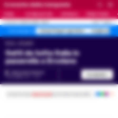
Cronache della Campania
HOME
ULTIME NOTIZIE
CRONACA
PRIMO PIANO
C
24.6
NAPOLI
9 AGOSTO 2026 - 06:20
AGGIORNAMENTO :
Campi Flegrei sgomberi
targhe polac
Temi del giorno
Home
Attualità
Gatti da tutta Italia in
passerella a Ercolano
REDAZIONE CRONACA
Condividi
13 DICEMBRE 2017 - 15:07
Iscriviti ai nostri
canali social
per le ultime notizie dalla Campania con noti