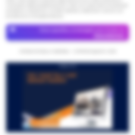
momento della pubblicazione. Il sito non risponde di eventuali
problemi o disservizi: si invita l’utente a utilizzare i servizi con
prudenza e consapevolezza.
Dove specifico, le immagini sono fornite da
Depositphotos
CRONACHE DELLA CAMPANIA - COPYRIGHT@2014-2026
PUBBLICITA