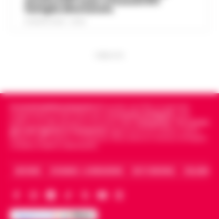
ancora fuori casa: a Pozzuoli 813
famiglie allontanate
8 AGOSTO 2026 - 22:56
PUBBLICITA
Cronachedellacampania.it
fondato nel 2015, è il giornale
indipendente di riferimento per le
Cronache di Napoli
, sulla
politica, sui fatti del giorno e le storie della
Campania
.
Tra i primi
giornali digitali in Campania
segue anche le notizie il calcio
Napoli e dello sport in Campania. Racconta la Cronaca di Napoli,
Caserta, Avellino e Benevento.
ARCHIVIO
CHI SIAMO – LA REDAZIONE
FACT CHECKING
COLLABORA