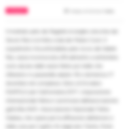
ATTUALITÀ
Tempo di lettura
1
min.
Il morbido pelo dei Ragdoll, le lunghe orecchie dei
Devon Rex e la folta coda dei Maine Coon. E
soprattutto l’inconfondibile pelo riccio del Selkirk
Rex, razza riconosciuta ufficialmente a settembre:
sono alcune delle razze feline piu’ belle che
sfileranno in passerella sabato 16 e domenica 17
dicembre nel complesso Zeno di Ercolano
(NAPOLI) per Gattomania 2017. L’esposizione
internazionale felina e’ promossa dall’associazione
gattofila ANFI, Associazione Nazionale Felina
Italiana, che opera per la diffusione dell’amore e
della cura per il gatto fin dagli anni Trenta. Porte