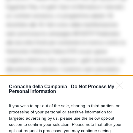
Egyptian Mau. Ai gatti Sacri di Birmania e’ riservato
un contest esclusivo, in programma sabato 16
dicembre alle 18. Nel corso della manifestazione
sara’ promossa la campagna #ENDFIP finalizzata
alla raccolta fondi per sostenere la ricerca contro la
Peritonite Infettiva Felina (FIP), la piu’ grave
malattia infettiva che colpisce i gatti domestici, di
allevamento e selvatici. Il premio sara’ preceduto
dall’intervento del medico veterinario Alessandro
Melillo che parlera’ della malattia agli allevatori e al
Cronache della Campania -
Do Not Process My
Personal Information
pubblico.
If you wish to opt-out of the sale, sharing to third parties, or
processing of your personal or sensitive information for
TAGS
Ercolano
Gatti
Italia
targeted advertising by us, please use the below opt-out
section to confirm your selection. Please note that after your
opt-out request is processed you may continue seeing