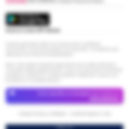
Vivimedia
| Sky | Addendo | Teads | Presscommtech
Scarica la nostra APP Ufficiale
Questo giornale inoltre non riceve alcun contributo
economico né da enti pubblici né da privati . Si sostiene solo
attraverso le inserzioni pubblicitarie.
Nota: I link esterni indicati negli articoli sono stati verificati al
momento della pubblicazione. Il sito non risponde di eventuali
problemi o disservizi: si invita l’utente a utilizzare i servizi con
prudenza e consapevolezza.
Dove specifico, le immagini sono fornite da
Depositphotos
CRONACHE DELLA CAMPANIA - COPYRIGHT@2014-2026
PUBBLICITA