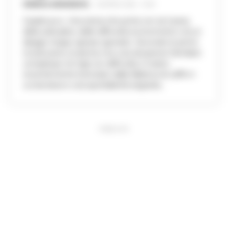
FEDERICA ANNUNZIATA
-
28 APRILE 2026 - 16:44
Casalnuovo -Una storia che porta con sé il peso
della solitudine, delle difficoltà economiche e di un
disagio troppo spesso ignorato. Secondo le prime
ricostruzioni, la donna vive una situazione familiare
complessa: tre figli con difficoltà, il marito
recentemente licenziato dalla fabbrica di caffè in
cui lavorava e una quotidianità segnata...
PUBBLICITA