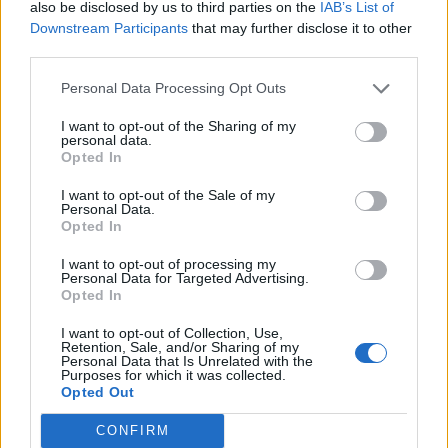
also be disclosed by us to third parties on the
IAB’s List of
Downstream Participants
that may further disclose it to other
third parties.
Personal Data Processing Opt Outs
CRONACA NAPOLI
I want to opt-out of the Sharing of my
Sant’Antimo, fermato truffatore di
personal data.
anziani: aveva solo 16 enni
Opted In
Giuseppe Del Gaudio
-
7 Agosto 2026 - 12:27
I want to opt-out of the Sale of my
Personal Data.
Opted In
I want to opt-out of processing my
Personal Data for Targeted Advertising.
Opted In
I want to opt-out of Collection, Use,
Retention, Sale, and/or Sharing of my
Personal Data that Is Unrelated with the
Purposes for which it was collected.
Opted Out
ITALIA
CONFIRM
Weekend da bollino nero, oltre 25 milioni