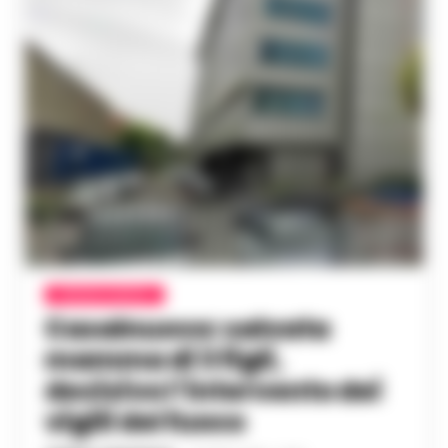
CRONACA NAPOLI
Casalnuovo: salvata
mamma di 3 figli,
decisivo l’intervento dei
vigili del fuoco