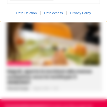
di spostamenti: Anas rafforza i controlli
Vincenzo Scarpa
-
7 Agosto 2026 - 11:57
Data Deletion
Data Access
Privacy Policy
CRONACA NAPOLI
Napoli, aperte le iscrizioni alla mensa
scolastica: ecco le novità per il
2026/2027
Vincenzo Scarpa
-
7 Agosto 2026 - 11:45
Cronachedellacampania.it
fondato nel 2015, è il giornale