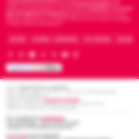
indipendente di riferimento per le
Cronache di Napoli
, sulla
politica, sui fatti del giorno e le storie della
Campania
.
Tra i primi
giornali digitali in Campania
segue anche le notizie il calcio
Napoli e dello sport in Campania. Racconta la Cronaca di Napoli,
Caserta, Avellino e Benevento.
ARCHIVIO
CHI SIAMO – LA REDAZIONE
FACT CHECKING
COLLABORA
Editore
CRONACHE DELLA CAMPANIA
R.O.C.: 030531 - Reg. N. 1301/ 2016 - Tribunale Torre Annunziata (NA)
Partita IVA IT08642881216
Direttore Responsabile:
Giuseppe Del Gaudio
Redazioni : Scafati / Castellammare di Stabia / Caserta / Sarno
Indirizzo Via Sardoncelli 115 Boscoreale (NA)
Per contattare la
redazione
:
Tel / Whatsapp : 334.12.78.004 email:
web@cronachedellacampania.it
Concessionaria Pubblicità