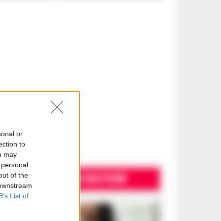
sonal or
ection to
ou may
 personal
ULTIME NOTIZIE
out of the
 downstream
B’s List of