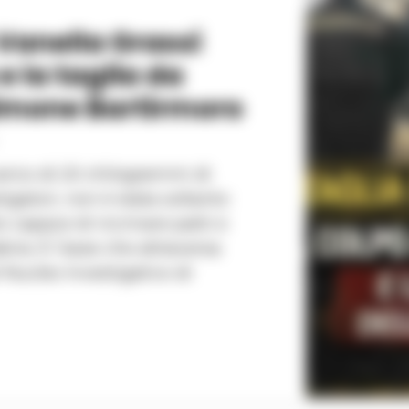
 Vanella Grassi
e la taglia da
Simone Bartirmoro
arico di 20 chilogrammi di
igatori, non è stata soltanto
o capace di incrinare patti e
traversa
l Nucleo Investigativo di