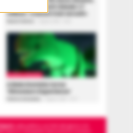
la Corte dei Conti chiede 1,7
milioni: «Canoni mai versati»
Rosaria Federico
-
6 Agosto 2026 - 16:28
CASERTA E PROVINCIA
A Baia Domizia torna
‘Dinosaurs Experience’
Federica Annunziata
-
6 Agosto 2026 - 16:13
Napoli
, sulla politica, sui fatti del giorno e le
dello sport in Campania. Racconta la Cronaca