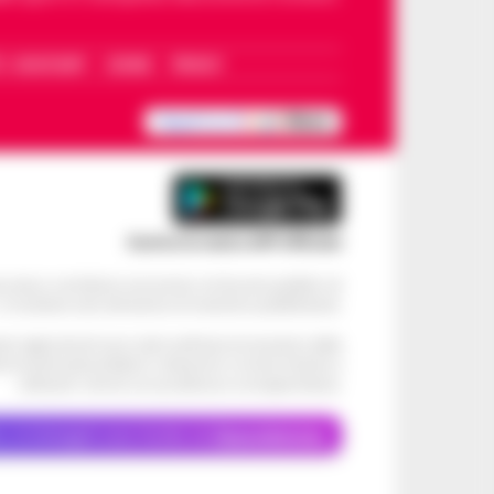
I – WHATSAPP
COOKIE
PRIVACY
Scarica la nostra APP Ufficiale
ve alcun contributo economico né da enti pubblici né
. Si sostiene solo attraverso le inserzioni pubblicitarie.
cati negli articoli sono stati verificati al momento della
di eventuali problemi o disservizi: si invita l’utente a
utilizzare i servizi con prudenza e consapevolezza.
o, le immagini sono fornite da
Depositphotos