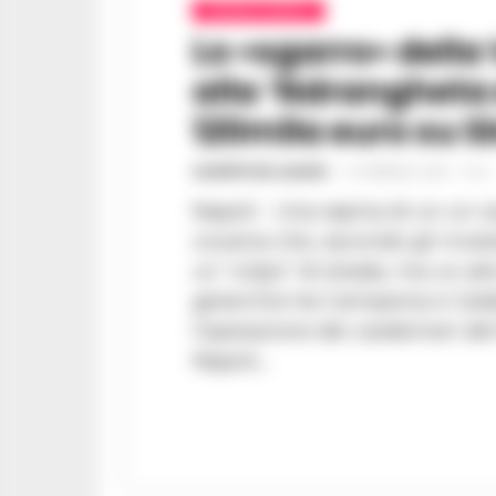
CRONACA NAPOLI
Lo «sgarro» della
alla ‘Ndrangheta 
120mila euro su 
GIUSEPPE DEL GAUDIO
-
24 FEBBRAIO 2026 - 12:22
Napoli - Una rapina di un un c
cocaina che, secondo gli invest
un “colpo” di strada, ma un att
gerarchie tra Campania e Calabria. È l’asse che at
l’operazione dei carabinieri de
Napoli,...