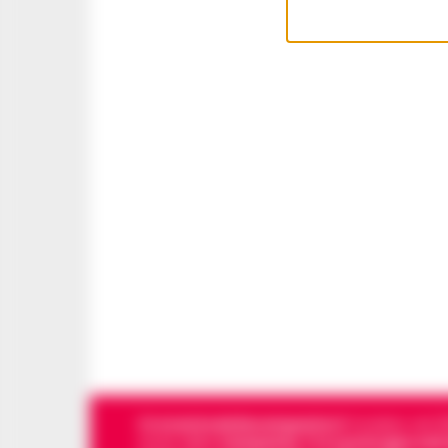
Cronachedellacampania.it
fondato nel 201
storie della
Campania
.
Tra i primi giornali