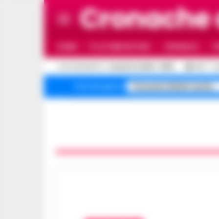
Cronache 
HOME
ULTIME NOTIZIE
CRONACA
P
C
AGGIORNAMENTO :
6 AGOSTO 2026 - 16:50
32.9
N
Pozzuoli sfollati rischio
Temi del giorno