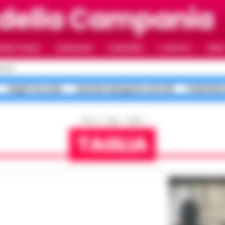
della Campania
RIMO PIANO
CAMPANIA
CAMORRA
IL NAPOLI
VIDE
APOLI
Roghi Terra dei
Quartieri Spagnoli controlli
Faida Rion
Home
Tags
Taglia
TAGLIA