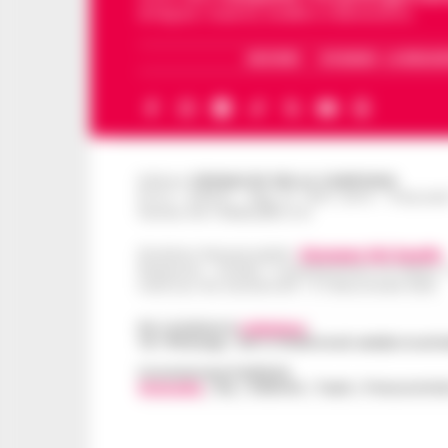
di Napoli, Caserta, Avellino e Benevento.
ARCHIVIO
CHI SIAMO – LA REDAZ
Editore
CRONACHE DELLA CAMPANIA
R.O.C.: 030531 - Reg. N. 1301/ 2016 - Tribuna
Partita IVA IT08642881216
Direttore Responsabile:
Giuseppe Del Gaudio
Redazioni : Scafati / Castellammare di Stabia 
Indirizzo Via Sardoncelli 115 Boscoreale (NA)
Per contattare la
redazione
:
Tel / Whatsapp : 334.12.78.004 email: web@cronache
Concessionaria Pubblicità
Vivimedia
| Sky | Addendo | Teads | Presscommte