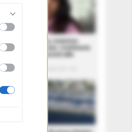
CRONACA GIUDIZIARIA
Caso Domenico, mamma
Patrizia denuncia: «Cattiverie
inaccettabili, pronti alle
querele»
Giuseppe Del Gaudio
-
6 Agosto 2026 - 16:50
CRONACA FLEGREA
Porto turistico di Lacco Ameno,