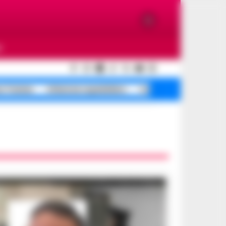
O
e Traiano
Infezione ospedaliera
Campi Flegrei terremot