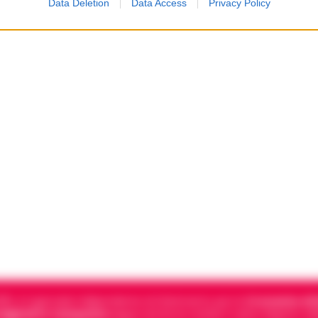
Data Deletion
Data Access
Privacy Policy
5, è il giornale indipendente di riferimento per le
Cronache di 
 digitali in Campania
segue anche le notizie il calcio Napoli e 