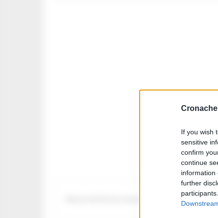
Cronache 
If you wish 
sensitive in
confirm you
continue se
information 
further disc
participants
Nessun Articolo da visualizzare
Downstream 