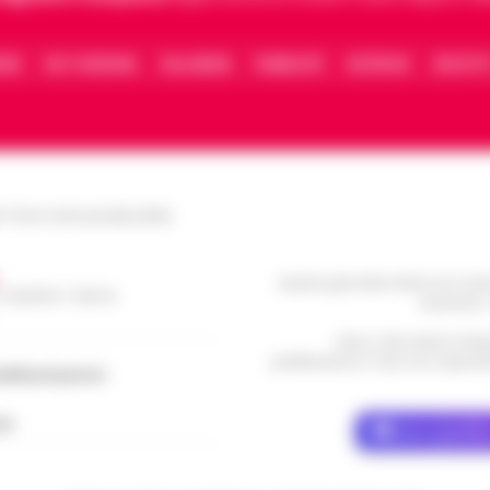
IONE
FACT CHECKING
COLLABORA
PUBBLICITÀ
NOTIFICHE
CONTATT
le Torre Annunziata (NA)
Questo giornale inoltre non rice
/ Caserta / Sarno
da privati 
Nota: I link esterni indi
pubblicazione. Il sito non risponde 
dellacampania.it
ch
Dove specific