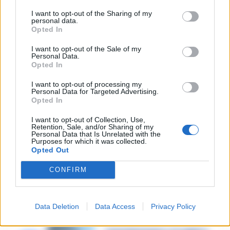
I want to opt-out of the Sharing of my
Lascia un commento
personal data.
Opted In
I want to opt-out of the Sale of my
Personal Data.
🔥 Più letti della settimana
Opted In
Carabiniere casertano
I want to opt-out of processing my
suicida in Liguria: anche la
Personal Data for Targeted Advertising.
1
Procura militare indaga per
Opted In
istigazione
27 Luglio 2026
I want to opt-out of Collection, Use,
Retention, Sale, and/or Sharing of my
Personal Data that Is Unrelated with the
Omicidio Luca Esposito, la
Purposes for which it was collected.
confessione dell’assassino:
2
«L’ho ucciso per punizione»
Opted Out
26 Luglio 2026
CONFIRM
Castellammare, omicidio
Tommasino, il pentito
3
accusa: «Fu eliminato per
proteggere un intoccabile»
Data Deletion
Data Access
Privacy Policy
24 Luglio 2026