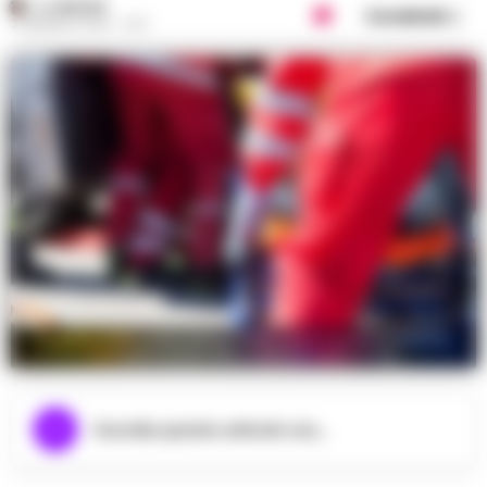
A. CARLINO
Condividi
3 GENNAIO 2025 - 19:17
Dramma della solitudine a Vallo della Lucania. 65enne
trovato senza vita nella sua abitazione
Ascolta questo articolo ora...