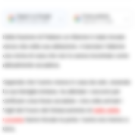
Seguici su Google
Fonte preferita
→
→
Ricevi le nostre notizie
Aggiungici su Google
Nella frazione di Pattano un 65enne è stato trovato
senza vita nella sua abitazione. A lanciare l’allarme
una vicina di casa che non lo aveva incontrato come
abitualmente accadeva.
Sapendo che l’uomo viveva in casa da solo, essendo
la sua famiglia lontana, ha allertato i soccorsi per
verificare cosa fosse accaduto. Una volta arrivati i
Vigili del Fuoco del Distaccamento di
Vallo della
Lucania
hanno forzato la porta: l’uomo era riverso a
terra.