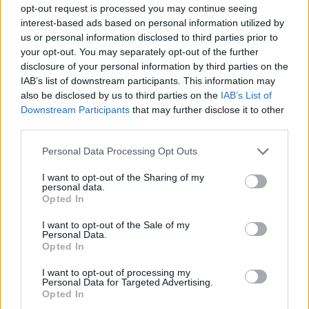
opt-out request is processed you may continue seeing
Lascia un commento
interest-based ads based on personal information utilized by
us or personal information disclosed to third parties prior to
your opt-out. You may separately opt-out of the further
disclosure of your personal information by third parties on the
IAB’s list of downstream participants. This information may
🔥 Più letti della settimana
also be disclosed by us to third parties on the
IAB’s List of
Carabiniere casertano suicida
Downstream Participants
that may further disclose it to other
in Liguria: anche la Procura
third parties.
1
militare indaga per
istigazione
Personal Data Processing Opt Outs
27 Luglio 2026
I want to opt-out of the Sharing of my
Omicidio Luca Esposito, la
personal data.
confessione dell’assassino:
2
Opted In
«L’ho ucciso per punizione»
26 Luglio 2026
I want to opt-out of the Sale of my
Personal Data.
Castellammare, omicidio
Opted In
Tommasino, il pentito accusa:
3
«Fu eliminato per proteggere
un intoccabile»
I want to opt-out of processing my
Personal Data for Targeted Advertising.
24 Luglio 2026
Opted In