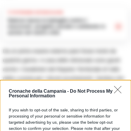
TI POTREBBE INTERESSARE
Salerno lancia la battaglia contro i
mozziconi: progetto sociale e ambiente in
azione nel centro città
Da un primo esame esterno pare fosse morto da
qualche giorno. A casa dello sfortunato sono giunti
anche i Carabinieri del Reparto Territoriale di Vallo
della Lucania per i dovuti accertamenti. Sembra che
a spezzare la vita del 65enne siano state cause
Cronache della Campania -
Do Not Process My
Personal Information
naturali.
If you wish to opt-out of the sale, sharing to third parties, or
processing of your personal or sensitive information for
TAGS
Vallo della lucania
targeted advertising by us, please use the below opt-out
section to confirm your selection. Please note that after your