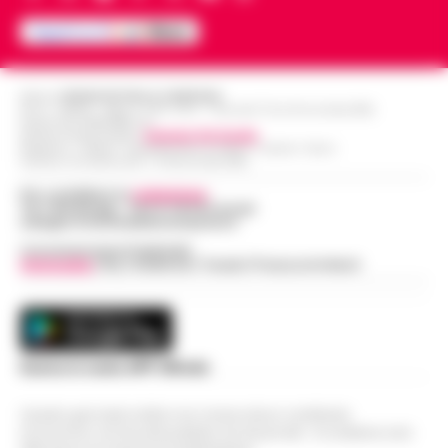
Editore
CRONACHE DELLA CAMPANIA
R.O.C.: 030531 - Reg. N. 1301/ 2016 - Tribunale Torre Annunziata (NA)
Partita IVA IT08642881216
Direttore Responsabile:
Giuseppe Del Gaudio
Redazioni : Scafati / Castellammare di Stabia / Caserta / Sarno
Indirizzo Via Sardoncelli 115 Boscoreale (NA)
Per contattare la
redazione
:
Tel / Whatsapp : 334.12.78.004 email:
web@cronachedellacampania.it
Concessionaria Pubblicità
Vivimedia
| Sky | Addendo | Teads | Presscommtech
Scarica la nostra APP Ufficiale
Questo giornale inoltre non riceve alcun contributo
economico né da enti pubblici né da privati . Si sostiene solo