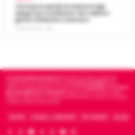
«Fermare la spirale di violenza»:il gip
spiega il provvedimento che colpisce i
genitori di Martina Carbonaro
5 AGOSTO 2026 - 18:37
Cronachedellacampania.it
fondato nel 2015, è il giornale
indipendente di riferimento per le
Cronache di Napoli
, sulla
politica, sui fatti del giorno e le storie della
Campania
.
Tra i primi
giornali digitali in Campania
segue anche le notizie il calcio
Napoli e dello sport in Campania. Racconta la Cronaca di Napoli,
Caserta, Avellino e Benevento.
ARCHIVIO
CHI SIAMO – LA REDAZIONE
FACT CHECKING
COLLABORA