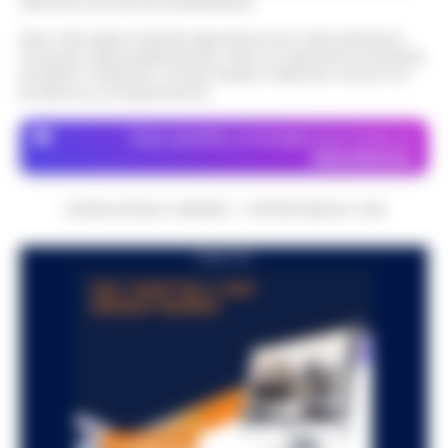
attraverso le inserzioni pubblicitarie.
Nota: I link esterni indicati negli articoli sono stati verificati al
momento della pubblicazione. Il sito non risponde di eventuali
problemi o disservizi: si invita l’utente a utilizzare i servizi con
prudenza e consapevolezza.
Dove specifico, le immagini sono fornite da
Depositphotos
CRONACHE DELLA CAMPANIA - COPYRIGHT@2014-2026
PUBBLICITA