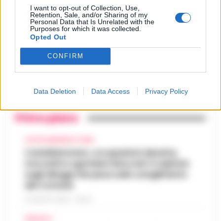
Castellammare, il registro
segreto delle determine che
I want to opt-out of Collection, Use,
4
Retention, Sale, and/or Sharing of my
«nutriva» i clan
Personal Data that Is Unrelated with the
28 Luglio 2026
Purposes for which it was collected.
Opted Out
Castellammare, «Ti faccio
diventare la regina delle
vendite»: le intercettazioni
CONFIRM
5
che incastrano i fedelissimi
del boss Carolei
24 Luglio 2026
Data Deletion
Data Access
Privacy Policy
Primo piano
CASTELLAMMARE DI STABIA
Castellammare, occupazioni abusive,
morosità e sgomberi bloccati: il capitolo
sugli alloggi che pesa sullo scioglimento
del Comune
6 AGOSTO 2026 - 06:54
AFRAGOLA