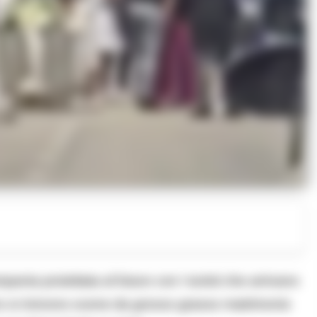
ia proiettata al futuro con i turisti che arrivano
no si rivivono scene da grosso grasso matrimonio