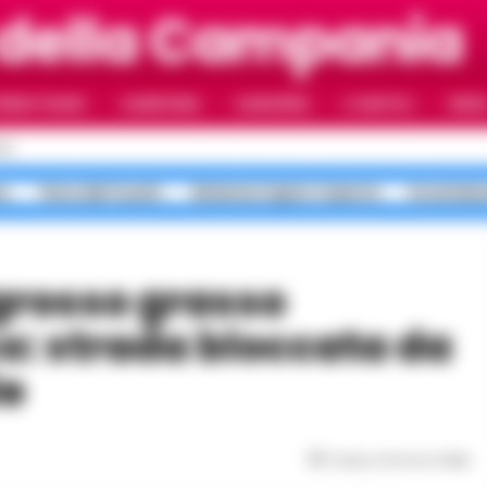
 della Campania
RIMO PIANO
CAMPANIA
CAMORRA
IL NAPOLI
VIDE
LI
a
Terra dei Fuochi
Sistema Caprio Caserta
Scommess
: strada bloccata da
le
Tempo di lettura
1
min