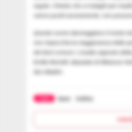
regole. Chiedo che si indaghi per risali
vanno puniti severamente, non possono
Queste scene danneggiano il nostro ter
non rispecchia la maggioranza delle per
dei beni comuni. L’esatto opposto della 
Emilio Borrelli, deputato di Alleanza V
dai cittadini.
TAGS
Sposi
Traffico
Lasc