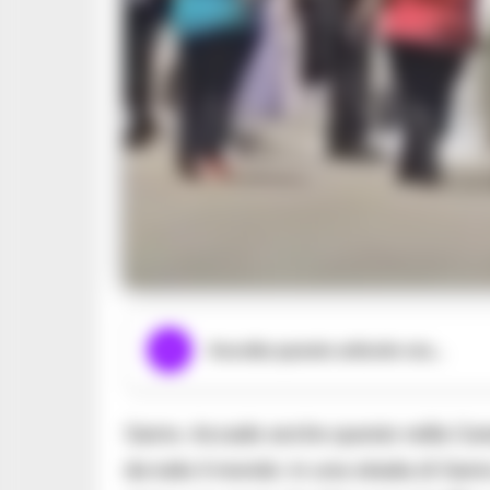
Ascolta questo articolo ora...
Sarno. Accade anche questo nella Campan
da tutto il mondo: in una strada di Sar