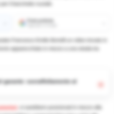
 per il banchetto nuziale.
Fonte preferita
→
→
Aggiungici su Google
utato Francesco Emilio Borrelli un video trovato in
monio apparecchiato in mezzo a una strada tra
amerieri
, si sarebbero posizionati in mezzo alla