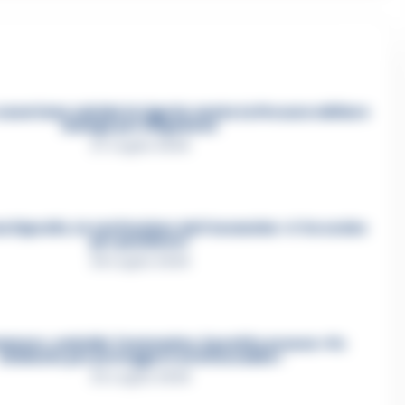
asertano suicida in Liguria: anche la Procura militare
indaga per istigazione
27 Luglio 2026
a Esposito, la confessione dell’assassino: «L’ho ucciso
per punizione»
26 Luglio 2026
mmare, omicidio Tommasino, il pentito accusa: «Fu
eliminato per proteggere un intoccabile»
24 Luglio 2026