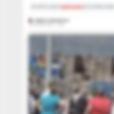
Iscriviti ai nostri
canali social
per le ultime notiz
FEDERICA ANNUNZIATA
30 GIUGNO 2024 - 07:50