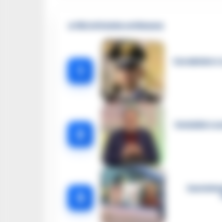
🔥 Più letti della settimana
Carabiniere c
1
Omicidio Luc
2
Castella
3