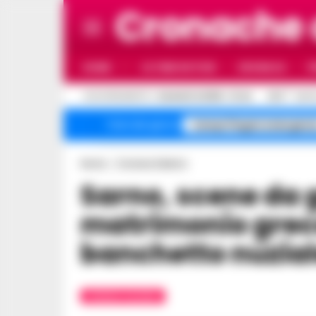
Cronache
HOME
ULTIME NOTIZIE
CRONACA
P
C
AGGIORNAMENTO :
6 AGOSTO 2026 - 21:44
26.5
NAPO
Campi Flegrei emergenz
Temi del giorno
Home
Cronaca Salerno
Sarno, scene da grosso grasso
matrimonio greco
banchetto nuzia
CRONACA SALERNO