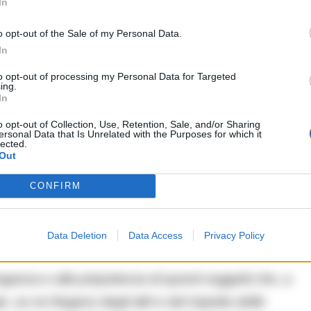
In
o opt-out of the Sale of my Personal Data.
In
to opt-out of processing my Personal Data for Targeted
ing.
In
o opt-out of Collection, Use, Retention, Sale, and/or Sharing
eno muore dopo una caduta dall’alto
ersonal Data that Is Unrelated with the Purposes for which it
lected.
Out
CONFIRM
anche la più fervida immaginazione. Come si può
ndito in mezzo a una strada e bloccare il traffico
Data Deletion
Data Access
Privacy Policy
roganza e alla prepotenza di questi soggetti che, a
 se ne fregano degli altri e del rispetto delle