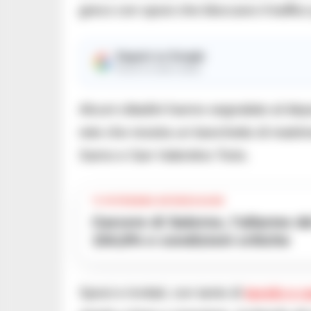
greco con sposi che bloccano il traffico
Seguici su Google
Ricevi le nostre notizie
Alcuni cittadini hanno segnalato al dep
rete che mostra un banchetto di matri
Sarno e San Valentino Torio.
TI POTREBBE INTERESSARE
Carcere di Salerno, l’allarme del garante: sovraffollamento al
154,6% e condizioni critiche
Sposi e invitati, con tanto di
tavolo e c