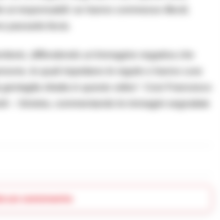
re ai responsabili: se hanno commesso illeciti,
 passarla liscia.
ritorio, diffondendo un’immagine negativa che
sone, le quali rispettano le regole e hanno cura
gentaglia ritratta in questo video”.
Così Francesco
erdi – Sinistra, commentando le immagini segnalate
ia un commento