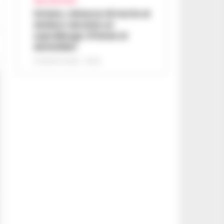
AREA VESUVIANA
Striano, minacce di morte al
sindaco durante un
sopralluogo: 67enne ai
domiciliari
6 AGOSTO 2026 - 09:43