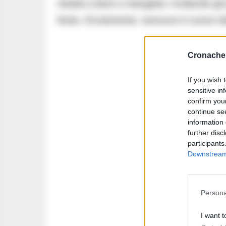
strada a bere e mangiare, invitando gli a
festa. Ovviamente, nessuno è sceso dal 
Cronache 
If you wish 
sensitive in
confirm you
continue se
information 
further disc
participants
Downstream 
Persona
I want t