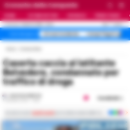
Cronache della Campania
HOME
ULTIME NOTIZIE
CRONACA
PRIMO PIANO
C
28.3
NAPOLI
8 AGOSTO 2026 - 23:24
AGGIORNAMENTO :
A1 maxi incidente
Campi Flegrei sgomb
Temi del giorno
Home
Cronaca Nera
Caserta caccia al latitante
Belvedere, condannato per
traffico di droga
GUSTAVO GENTILE
Condividi
5 GIUGNO 2024 - 14:05
Iscriviti ai nostri
canali social
per le ultime notizie dalla Campania con notizi