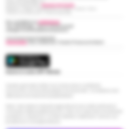
Partita IVA IT08642881216
Direttore Responsabile:
Giuseppe Del Gaudio
Redazioni : Scafati / Castellammare di Stabia / Caserta / Sarno
Indirizzo Via Sardoncelli 115 Boscoreale (NA)
Per contattare la
redazione
:
Tel / Whatsapp : 334.12.78.004 email:
web@cronachedellacampania.it
Concessionaria Pubblicità
Vivimedia
| Sky | Addendo | Teads | Presscommtech
Scarica la nostra APP Ufficiale
Questo giornale inoltre non riceve alcun contributo
economico né da enti pubblici né da privati . Si sostiene solo
attraverso le inserzioni pubblicitarie.
Nota: I link esterni indicati negli articoli sono stati verificati al
momento della pubblicazione. Il sito non risponde di eventuali
problemi o disservizi: si invita l’utente a utilizzare i servizi con
prudenza e consapevolezza.