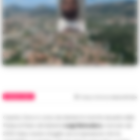
CRONACA NERA
Tempo di lettura
meno di 1
min
Caserta. Sono in corso da stamani le ricerche da parte della
Polizia di Stato del latitante
Luigi Belvedere
, ricercato dal
2020 dopo essere sfuggito ad un’operazione che ha