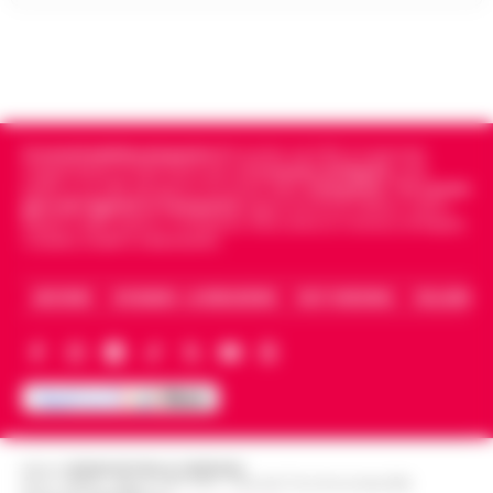
Cronachedellacampania.it
fondato nel 2015, è il giornale
indipendente di riferimento per le
Cronache di Napoli
, sulla
politica, sui fatti del giorno e le storie della
Campania
.
Tra i primi
giornali digitali in Campania
segue anche le notizie il calcio
Napoli e dello sport in Campania. Racconta la Cronaca di Napoli,
Caserta, Avellino e Benevento.
ARCHIVIO
CHI SIAMO – LA REDAZIONE
FACT CHECKING
COLLABORA
Editore
CRONACHE DELLA CAMPANIA
R.O.C.: 030531 - Reg. N. 1301/ 2016 - Tribunale Torre Annunziata (NA)