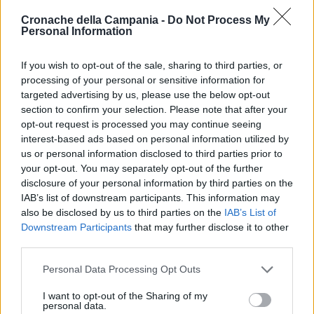
aveva nel
quartiere San Clemente
di Caserta una vera e
Cronache della Campania -
Do Not Process My
Personal Information
propria raffineria per la preparazione, il confezionamento e la
commercializzazione della droga, e che vedeva in Belvedere,
If you wish to opt-out of the sale, sharing to third parties, or
32 anni, il capo del gruppo.
processing of your personal or sensitive information for
targeted advertising by us, please use the below opt-out
Con il
narcotrafficante
sono stati condannati
section to confirm your selection. Please note that after your
opt-out request is processed you may continue seeing
definitivamente anche Gaetano Ferrante (4 anni, 11 mesi e
interest-based ads based on personal information utilized by
19 giorni di reclusione), Salvatore Piscitelli (5 anni e 19 giorni
us or personal information disclosed to third parties prior to
di reclusione) e Vincenzo De Lucia (1 anno, 11 mesi e 28
your opt-out. You may separately opt-out of the further
giorni di reclusione).
disclosure of your personal information by third parties on the
IAB’s list of downstream participants. This information may
also be disclosed by us to third parties on the
IAB’s List of
Downstream Participants
that may further disclose it to other
TAGS
Caserta
Narcotrafficante
Parco verde
third parties.
Personal Data Processing Opt Outs
Lascia un commento
I want to opt-out of the Sharing of my
personal data.