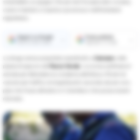
smantellato un gruppo che per anni ha spacciato cocaina,
crack e hashish a Caserta e provincia e nell’hinterland
napoletano.
Seguici su Google
Fonte preferita
→
→
Ricevi le nostre notizie
Aggiungici su Google
La droga veniva acquistata soprattutto a
Caivano
, nella
piazza di spaccio del
Parco Verde
. La scorsa settimana è
arrivata per Belvedere la condanna definitiva a 19 anni di
carcere per traffico di stupefacenti; secondo alcune voci,
pare che fosse all’estero in Colombia e che possa essere
ritornato.