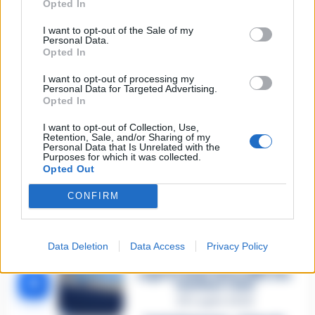
Opted In
I want to opt-out of the Sale of my
🔥 Più letti della settimana
Personal Data.
Opted In
Carabiniere casertano suicida
in Liguria: anche la Procura
I want to opt-out of processing my
1
militare indaga per
Personal Data for Targeted Advertising.
istigazione
Opted In
27 Luglio 2026
I want to opt-out of Collection, Use,
Omicidio Luca Esposito, la
Retention, Sale, and/or Sharing of my
confessione dell’assassino:
2
Personal Data that Is Unrelated with the
«L’ho ucciso per punizione»
Purposes for which it was collected.
26 Luglio 2026
Opted Out
Castellammare, omicidio
CONFIRM
Tommasino, il pentito accusa:
3
«Fu eliminato per proteggere
un intoccabile»
24 Luglio 2026
Data Deletion
Data Access
Privacy Policy
Castellammare, il registro
segreto delle determine che
4
«nutriva» i clan
28 Luglio 2026