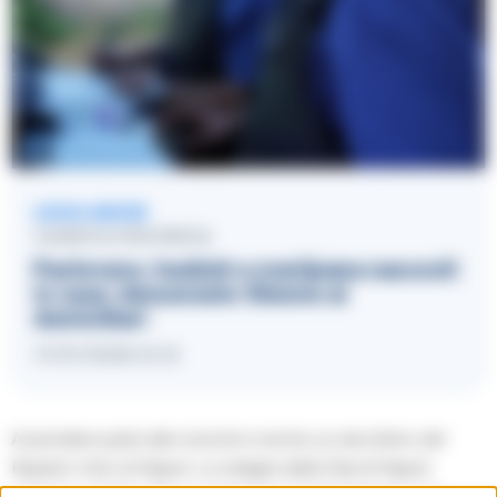
LEGGI ANCHE
CASERTA E PROVINCIA
Pastorano, hashish e marijuana nascosti
in casa: denunciato 53enne ai
domiciliari
17/07/2026 21:12
A prendere parte alle ricerche è anche un elicottero del
Reparto Volo di Napoli. Le indagini della Dda di Napoli
avevano portato alla scoperta di un’organizzazione che