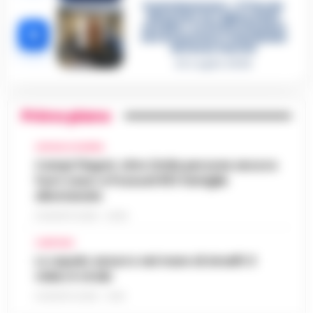
Castellammare, «Ti faccio
diventare la regina delle
vendite»: le intercettazioni
5
che incastrano i fedelissimi
del boss Carolei
24 Luglio 2026
Primo piano
CRONACA FLEGREA
Campi Flegrei, oltre 2mila persone ancora
fuori casa: a Pozzuoli 813 famiglie
allontanate
8 AGOSTO 2026 - 22:56
CAMPANIA
Lo squalo azzurro nel mare di Amalfi: il
video è virale
8 AGOSTO 2026 - 13:35