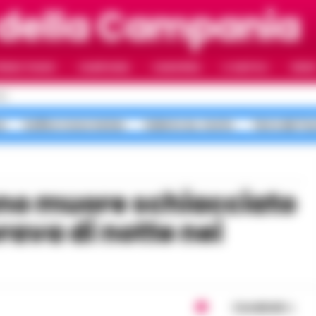
 della Campania
RIMO PIANO
CAMPANIA
CAMORRA
IL NAPOLI
VIDE
LI
a
bollino rosso meteo
Salerno ex, morte
Terra dei Fu
orava di notte nei
Condividi