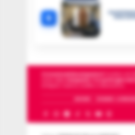
Castellamma
5
intercett
Cronachedellacampania.it
fondato nel 201
storie della
Campania
.
Tra i primi giornali
di Napoli, Caserta, Avellino e Benevento.
ARCHIVIO
CHI SIAMO – LA REDAZ