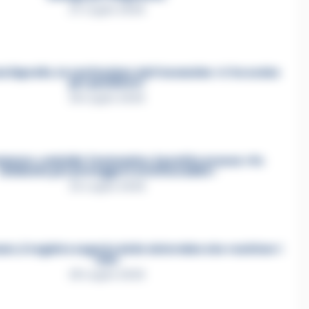
27 Luglio 2026
a Esposito, la confessione dell’assassino: «L’ho ucciso
per punizione»
26 Luglio 2026
mmare, omicidio Tommasino, il pentito accusa: «Fu
eliminato per proteggere un intoccabile»
24 Luglio 2026
e, il registro segreto delle determine che «nutriva» i
clan
28 Luglio 2026