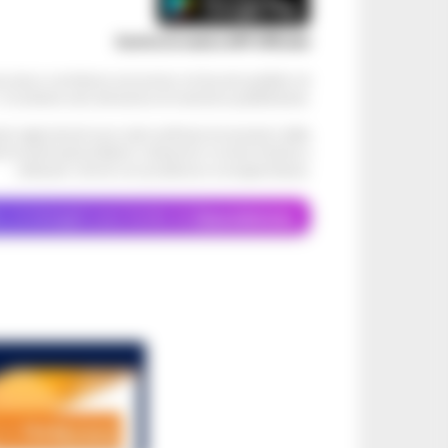
Scarica la nostra APP Ufficiale
ve alcun contributo economico né da enti pubblici né
. Si sostiene solo attraverso le inserzioni pubblicitarie.
cati negli articoli sono stati verificati al momento della
di eventuali problemi o disservizi: si invita l’utente a
utilizzare i servizi con prudenza e consapevolezza.
o, le immagini sono fornite da
Depositphotos