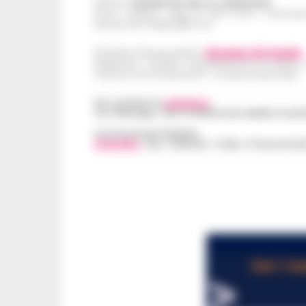
Editore
CRONACHE DELLA CAMPANIA
R.O.C.: 030531 - Reg. N. 1301/ 2016 - Tribuna
Partita IVA IT08642881216
Direttore Responsabile:
Giuseppe Del Gaudio
Redazioni : Scafati / Castellammare di Stabia 
Indirizzo Via Sardoncelli 115 Boscoreale (NA)
Per contattare la
redazione
:
Tel / Whatsapp : 334.12.78.004 email: web@cronache
Concessionaria Pubblicità
Vivimedia
| Sky | Addendo | Teads | Presscommte