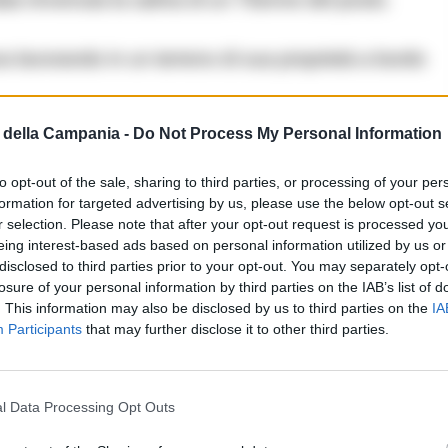
a lavorando in un terreno di sua proprietà a bordo
della Campania -
Do Not Process My Personal Information
LEGGI ANCHE
to opt-out of the sale, sharing to third parties, or processing of your per
BENEVENTO E PROVINCIA
formation for targeted advertising by us, please use the below opt-out s
r selection. Please note that after your opt-out request is processed y
Neonata muore dopo doppio
eing interest-based ads based on personal information utilized by us or
accesso in ospedale: indaga
disclosed to third parties prior to your opt-out. You may separately opt-
la Procura di Benevento
losure of your personal information by third parties on the IAB’s list of
. This information may also be disclosed by us to third parties on the
IA
Participants
that may further disclose it to other third parties.
19/03/2026 16:11
l Data Processing Opt Outs
accorto di un dislivello del terreno e, il
trattore
si