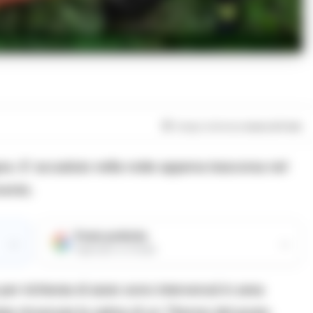
pi di Aquara colpito un 79enne
Tempo di lettura
meno di 1
min
a. E’ accaduto nella notte appena trascorsa nel
vento.
Fonte preferita
→
→
Aggiungici su Google
 per richiesta di aiuto sono intervenuti in area
tata rinvenuta la salma di un 75enne del posto.