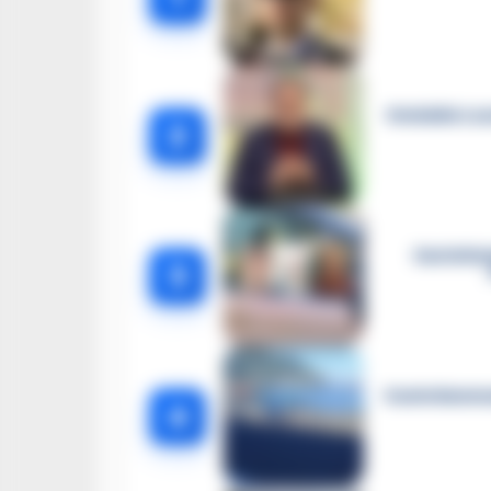
Omicidio Luc
2
Castella
3
Castellammar
4