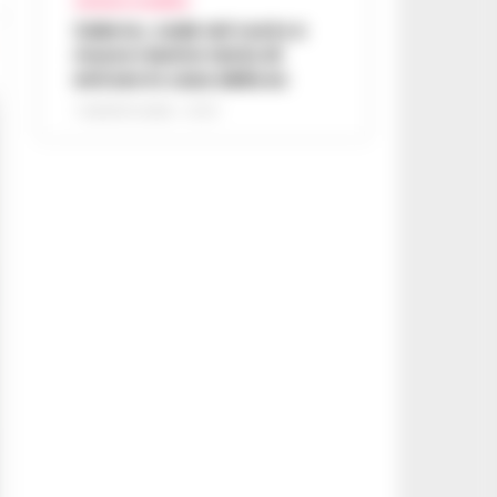
CRONACA SALERNO
Salerno, cade nel vuoto e
muore mentre tenta di
entrare in casa della ex
7 AGOSTO 2026 - 07:27