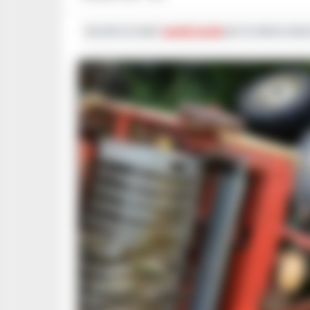
Iscriviti ai nostri
canali social
per le ultime notiz