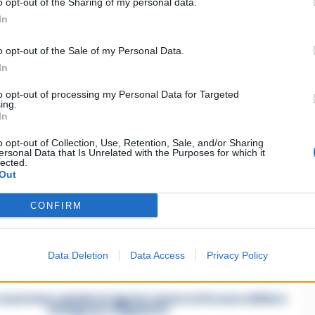
iato ed è morto sul colpo.
o opt-out of the Sharing of my personal data.
In
li del Fuoco.La salma, su disposizione dell’Autorità
o opt-out of the Sale of my Personal Data.
dale “Rummo” di Benevento.
In
to opt-out of processing my Personal Data for Targeted
ing.
In
o opt-out of Collection, Use, Retention, Sale, and/or Sharing
ersonal Data that Is Unrelated with the Purposes for which it
lected.
Out
ia un commento
CONFIRM
Data Deletion
Data Access
Privacy Policy
asertano suicida in Liguria: anche la Procura militare
indaga per istigazione