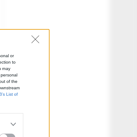
sonal or
ection to
ou may
 personal
out of the
 downstream
B’s List of