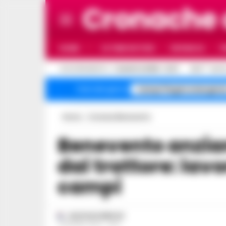
Cronache
HOME
ULTIME NOTIZIE
CRONACA
P
C
AGGIORNAMENTO :
7 AGOSTO 2026 - 12:27
32.9
NAPO
Campi Flegrei emergenz
Temi del giorno
Home
Cronaca Benevento
Benevento anziano muore schiacciato
dal trattore: lav
campi
GUSTAVO GENTILE
4 GIUGNO 2024 - 08:11