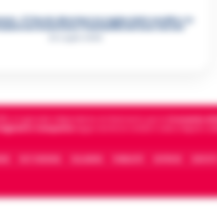
re, «Ti faccio diventare la regina delle vendite»: le
azioni che incastrano i fedelissimi del boss Carolei
24 Luglio 2026
5, è il giornale indipendente di riferimento per le
Cronache di 
 digitali in Campania
segue anche le notizie il calcio Napoli e 
IONE
FACT CHECKING
COLLABORA
PUBBLICITÀ
NOTIFICHE
CONTATT