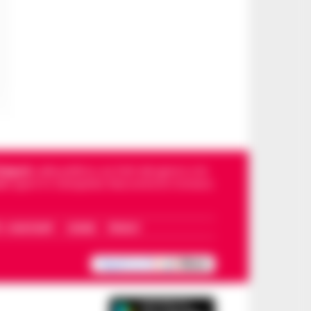
Napoli
, sulla politica, sui fatti del giorno e le
dello sport in Campania. Racconta la Cronaca
I – WHATSAPP
COOKIE
PRIVACY