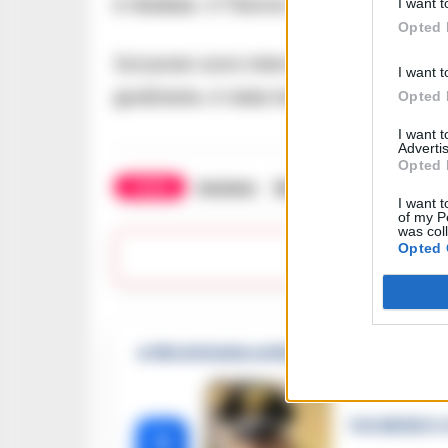
è ribaltato. Il 75enne è rinasto schiacc
I want t
Opted 
Sul posto sono intervenuti anche i Vigi
I want t
giudiziaria, è stata trasferita all’ospe
Opted 
I want 
Advertis
Opted 
TAGS
Anziano
Benevento
Trattore
I want t
of my P
was col
Opted 
Lasc
🔥 Più letti della settimana
Carabiniere c
1