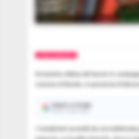
Tragedia nei cam
CRONACA BENEVENTO
Ennesima vittima del lavoro in campagn
comune di Bonito, in provincia di Bene
Seguici su Google
Ricevi le nostre notizie
I Carabinieri avvertiti da una telefonata
impervia, in località Girasole, dove è s