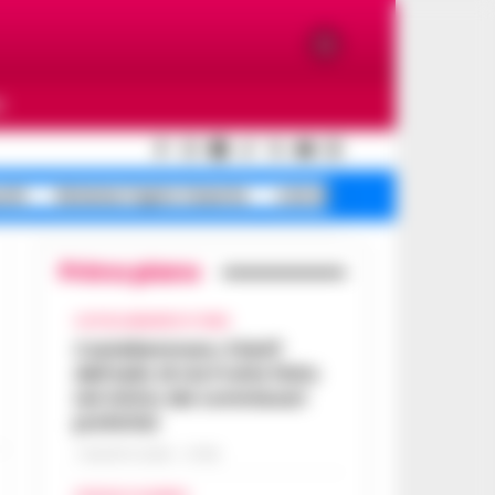
O
ochi
Sistema Caprio Caserta
crisi idrica Ischia
Primo piano
CASTELLAMMARE DI STABIA
Castellammare, il bluff
dell’asilo di via Fratte finito
nel mirino dei commissari
prefettizi
7 AGOSTO 2026 - 07:56