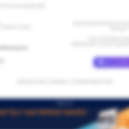
le Torre Annunziata (NA)
Questo giornale inoltre non rice
/ Caserta / Sarno
da privati 
Nota: I link esterni indi
pubblicazione. Il sito non risponde 
dellacampania.it
ch
Dove specific
CRONACHE DELLA CAMPANIA - COPYRIGHT@2014-2026
PUBBLICITA