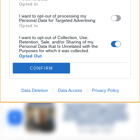
istigazione
Opted In
27 Luglio 2026
I want to opt-out of processing my
Omicidio Luca Esposito, la
Personal Data for Targeted Advertising.
confessione dell’assassino:
Opted In
2
«L’ho ucciso per punizione»
26 Luglio 2026
I want to opt-out of Collection, Use,
Retention, Sale, and/or Sharing of my
Personal Data that Is Unrelated with the
Castellammare, omicidio
Purposes for which it was collected.
Tommasino, il pentito accusa:
Opted Out
3
«Fu eliminato per proteggere
un intoccabile»
24 Luglio 2026
CONFIRM
Castellammare, il registro
segreto delle determine che
4
«nutriva» i clan
Data Deletion
Data Access
Privacy Policy
28 Luglio 2026
Castellammare, «Ti faccio
diventare la regina delle
vendite»: le intercettazioni
5
che incastrano i fedelissimi
del boss Carolei
24 Luglio 2026