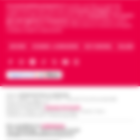
Cronachedellacampania.it
fondato nel 2015, è il giornale
indipendente di riferimento per le
Cronache di Napoli
, sulla
politica, sui fatti del giorno e le storie della
Campania
.
Tra i primi
giornali digitali in Campania
segue anche le notizie il calcio
Napoli e dello sport in Campania. Racconta la Cronaca di Napoli,
Caserta, Avellino e Benevento.
ARCHIVIO
CHI SIAMO – LA REDAZIONE
FACT CHECKING
COLLABORA
Editore
CRONACHE DELLA CAMPANIA
R.O.C.: 030531 - Reg. N. 1301/ 2016 - Tribunale Torre Annunziata (NA)
Partita IVA IT08642881216
Direttore Responsabile:
Giuseppe Del Gaudio
Redazioni : Scafati / Castellammare di Stabia / Caserta / Sarno
Indirizzo Via Sardoncelli 115 Boscoreale (NA)
Per contattare la
redazione
:
Tel / Whatsapp : 334.12.78.004 email:
web@cronachedellacampania.it