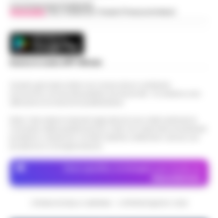
Concessionaria Pubblicità
Vivimedia
| Sky | Addendo | Teads | Presscommtech
Scarica la nostra APP Ufficiale
Questo giornale inoltre non riceve alcun contributo
economico né da enti pubblici né da privati . Si sostiene solo
attraverso le inserzioni pubblicitarie.
Nota: I link esterni indicati negli articoli sono stati verificati al
momento della pubblicazione. Il sito non risponde di eventuali
problemi o disservizi: si invita l’utente a utilizzare i servizi con
prudenza e consapevolezza.
Dove specifico, le immagini sono fornite da
Depositphotos
CRONACHE DELLA CAMPANIA - COPYRIGHT@2014-2026