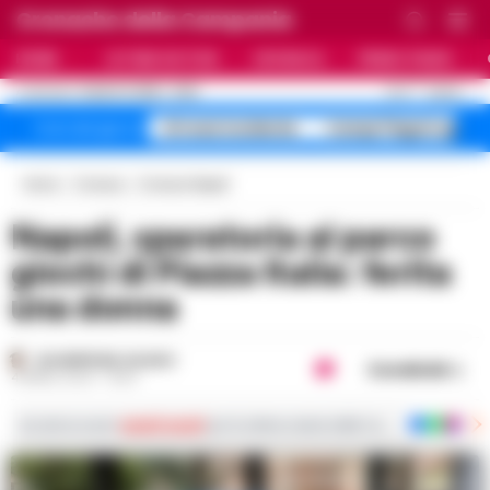
Cronache della Campania
HOME
ULTIME NOTIZIE
CRONACA
PRIMO PIANO
C
27.6
NAPOLI
8 AGOSTO 2026 - 21:06
AGGIORNAMENTO :
A1 maxi incidente
Campi Flegrei sgomb
Temi del giorno
Home
Cronaca
Cronaca Napoli
Napoli, sparatoria al parco
giochi di Piazza Italia: ferita
una donna
GIUSEPPE DEL GAUDIO
Condividi
4 APRILE 2024 - 19:54
Iscriviti ai nostri
canali social
per le ultime notizie dalla Campania con notizi