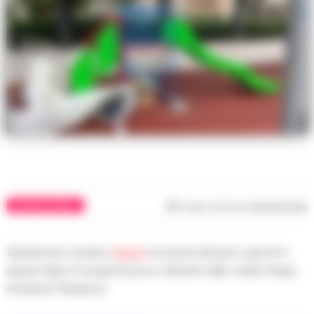
CRONACA NAPOLI
Tempo di lettura
meno di 1
min
Sparatoria in serata a
Napoli
nei pressi del parco giochi in
piazza Italia a Fuorigrotta poco distante dallo stadio Diego
Armando Maradona.