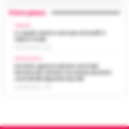
Primo piano
CAMPANIA
Lo squalo azzurro nel mare di Amalfi: il
video è virale
8 AGOSTO 2026 - 13:35
CRONACA NAPOLI
Sorrento: gestore abusivo di un lido
fermato per tentata corruzione durante i
controlli del deputato Borrelli
8 AGOSTO 2026 - 13:18