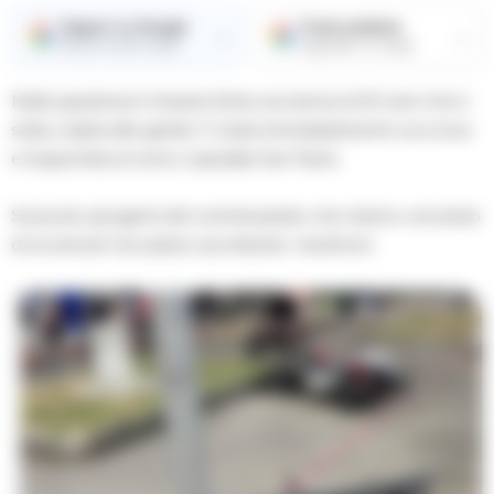
Seguici su Google
Fonte preferita
→
→
Ricevi le nostre notizie
Aggiungici su Google
Nella sparatoria è rimasta ferita una donna di 50 anni che è
stata colpita alle gambe. È stata immediatamente soccorsa
e trasportata al vicino ospedale San Paolo.
Sul posto gli agenti del commissariato che stanno cercando
di ricostruire l’accaduto ascoltando i testimoni.