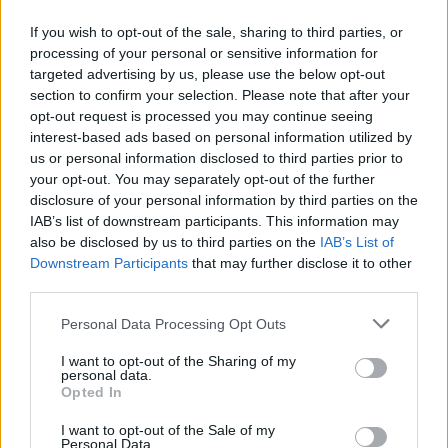
I poliziotti stanno anche analizzando le immagini delle
If you wish to opt-out of the sale, sharing to third parties, or
processing of your personal or sensitive information for
telecamere presenti sul posto per chiarire quanto accaduto.
targeted advertising by us, please use the below opt-out
Soprattutto stabilire se la donna fosse il vero obiettivo della
section to confirm your selection. Please note that after your
sparatoria o sia stato colpita perché si è trovata sulla
opt-out request is processed you may continue seeing
traiettoria dei proiettili destinati a qualcun altro.
interest-based ads based on personal information utilized by
us or personal information disclosed to third parties prior to
your opt-out. You may separately opt-out of the further
disclosure of your personal information by third parties on the
TAGS
Parco giochi
Piazza italia
Sparatoria
IAB’s list of downstream participants. This information may
also be disclosed by us to third parties on the
IAB’s List of
Downstream Participants
that may further disclose it to other
Lascia un commento
third parties.
Personal Data Processing Opt Outs
I want to opt-out of the Sharing of my
🔥 Più letti della settimana
personal data.
Opted In
Carabiniere casertano suicida
in Liguria: anche la Procura
I want to opt-out of the Sale of my
1
militare indaga per
Personal Data.