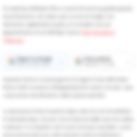
Si chiamava Raffaele Pinto e aveva 54 anni la guardia giurata
di professione, che dopo aver ucciso la moglie, Eva
Kaminsha, tagliandole la gola si è suicidato nel suo
appartamento di via Raffaele Testa a
San Giovanni a
Teduccio
.
Seguici su Google
Fonte preferita
→
→
Ricevi le nostre notizie
Aggiungici su Google
Quando intorno a mezzogiorno di oggi le forze dell’ordine
hanno fatto irruzione nell’appartamento hanno trovato i due
corpi senza vita all’interno della camera da letto.
La decisione di fare irruzione dopo oltre tre ore di trattative,
è maturata dopo che per circa mezz’ora dalla casa era calato
il silenzio. E il sospetto che l’uomo di fosse suicidato, come
aveva annunciato più volte durante tutta la mattinata e