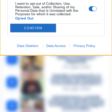
TAGS
Gola
Vigilante
I want to opt-out of Collection, Use,
Retention, Sale, and/or Sharing of my
Personal Data that Is Unrelated with the
Purposes for which it was collected.
Lascia un commento
Opted Out
CONFIRM
🔥 Più letti della settimana
Data Deletion
Data Access
Privacy Policy
Carabiniere casertano suicida
in Liguria: anche la Procura
1
militare indaga per
istigazione
27 Luglio 2026
Omicidio Luca Esposito, la
confessione dell’assassino:
2
«L’ho ucciso per punizione»
26 Luglio 2026
Castellammare, omicidio
Tommasino, il pentito accusa:
3
«Fu eliminato per proteggere
un intoccabile»