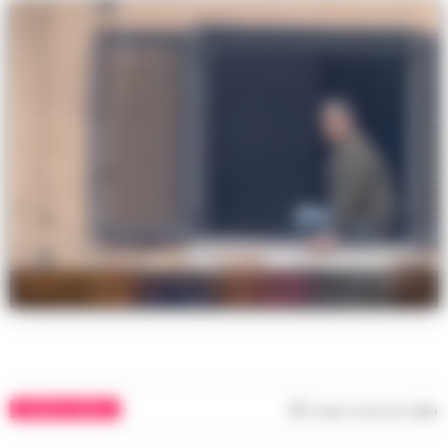
Napoli, il vigilante di San Giovanni a Teduccio ha tagliato
la gola alla moglie e poi si è suicidato
CRONACA NAPOLI
Tempo di lettura
1
min