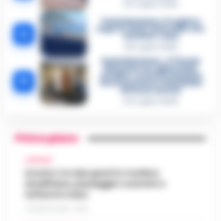
24 Luglio 2026
Castellammare, il registro
segreto delle determine che
4
«nutriva» i clan
28 Luglio 2026
Castellammare, «Ti faccio
diventare la regina delle
vendite»: le intercettazioni
5
che incastrano i fedelissimi
del boss Carolei
24 Luglio 2026
Primo piano
CAMPANIA
Scontro tra due gozzi in Costiera
Amalfitana, passeggeri costretti a
tuffarsi in mare
7 AGOSTO 2026 - 19:24