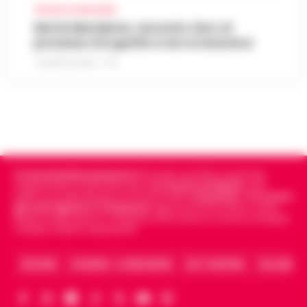
CRONACA GIUDIZIARIA
Morte Maradona, racconto choc al
processo: Era gonfio e non si muoveva
7 AGOSTO 2026 - 17:11
Cronachedellacampania.it
fondato nel 2015, è il giornale
indipendente di riferimento per le
Cronache di Napoli
, sulla
politica, sui fatti del giorno e le storie della
Campania
.
Tra i primi
giornali digitali in Campania
segue anche le notizie il calcio
Napoli e dello sport in Campania. Racconta la Cronaca di Napoli,
Caserta, Avellino e Benevento.
ARCHIVIO
CHI SIAMO – LA REDAZIONE
FACT CHECKING
COLLABORA