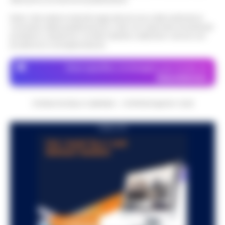
Nota: I link esterni indicati negli articoli sono stati verificati al
momento della pubblicazione. Il sito non risponde di eventuali
problemi o disservizi: si invita l’utente a utilizzare i servizi con
prudenza e consapevolezza.
Dove specifico, le immagini sono fornite da
Depositphotos
CRONACHE DELLA CAMPANIA - COPYRIGHT@2014-2026
PUBBLICITA