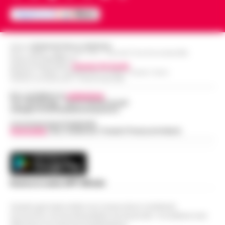
Editore
CRONACHE DELLA CAMPANIA
R.O.C.: 030531 - Reg. N. 1301/ 2016 - Tribunale Torre Annunziata (NA)
Partita IVA IT08642881216
Direttore Responsabile:
Giuseppe Del Gaudio
Redazioni : Scafati / Castellammare di Stabia / Caserta / Sarno
Indirizzo Via Sardoncelli 115 Boscoreale (NA)
Per contattare la
redazione
:
Tel / Whatsapp : 334.12.78.004 email:
web@cronachedellacampania.it
Concessionaria Pubblicità
Vivimedia
| Sky | Addendo | Teads | Presscommtech
Scarica la nostra APP Ufficiale
Questo giornale inoltre non riceve alcun contributo
economico né da enti pubblici né da privati . Si sostiene solo
attraverso le inserzioni pubblicitarie.