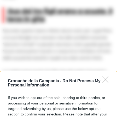
Due dei tre figli erano a scuola, il
terzo in gita
Secondo quanto hanno riferito alcuni vicini, per i quali Pinto
e la sua famiglia non avevano mai dato problemi essendo
“persone normali” in passato lavorava come guardia giurata
ma poi aveva perso il posto a causa di un tentativo di furto
della sua pistola durante il quale era stato anche ferito.
La coppia aveva avuto tre figli, due dei quali si trovavano
stamattina a scuola, il terzo in gita con la classe. I vicini
Cronache della Campania -
Do Not Process My
raccontano che Pinto era una persona tranquilla e non
Personal Information
aveva finora dato segni di squilibrio. Poi la tragedia immane
If you wish to opt-out of the sale, sharing to third parties, or
che ha sconvolto un intero quartiere e non solo.
processing of your personal or sensitive information for
targeted advertising by us, please use the below opt-out
@riproduzione riservata
section to confirm your selection. Please note that after your