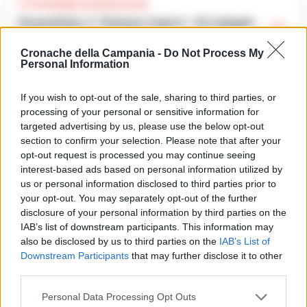
TI POTREBBE INTERESSARE
Smantellato il ‘Sistema Caprio’: 53 indagati
per tangenti e appalti truccati a Caserta
Cronache della Campania -
Do Not Process My
Personal Information
“Dieci giorni dopo siamo ancora a digiuno di
If you wish to opt-out of the sale, sharing to third parties, or
informazioni, manca il rispetto per le famiglie dei
processing of your personal or sensitive information for
ragazzi disabili, sarebbe il minimo pretendere dal
targeted advertising by us, please use the below opt-out
section to confirm your selection. Please note that after your
Comune di Caserta almeno una risposta? Porterò
opt-out request is processed you may continue seeing
all’attenzione dei miei colleghi di partito questo
interest-based ads based on personal information utilized by
us or personal information disclosed to third parties prior to
enorme disservizio e sarò voce di queste famiglie”
,
your opt-out. You may separately opt-out of the further
ha concluso l’eurodeputata.
disclosure of your personal information by third parties on the
IAB’s list of downstream participants. This information may
also be disclosed by us to third parties on the
IAB’s List of
Downstream Participants
that may further disclose it to other
TAGS
Caserta
CronacheNews
Disabili
Gemma
third parties.
Presidio
Personal Data Processing Opt Outs