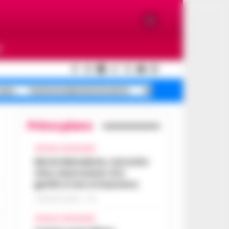
O
casa
Turista molestata Sorrento
Salerno ex, morte
Primo piano
CRONACA GIUDIZIARIA
Morte Maradona, racconto
choc al processo: Era
gonfio e non si muoveva
7 AGOSTO 2026 - 17:11
CRONACA GIUDIZIARIA