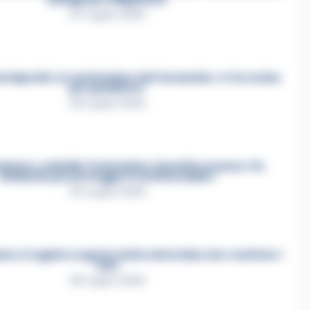
27 Luglio 2026
a Esposito, la confessione dell’assassino: «L’ho ucciso
per punizione»
26 Luglio 2026
mmare, omicidio Tommasino, il pentito accusa: «Fu
eliminato per proteggere un intoccabile»
24 Luglio 2026
e, il registro segreto delle determine che «nutriva» i
clan
28 Luglio 2026