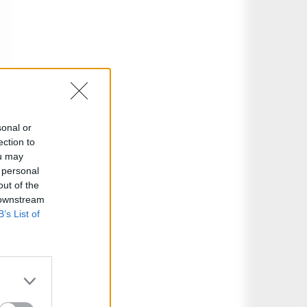
sonal or
ection to
ou may
 personal
out of the
 downstream
B’s List of