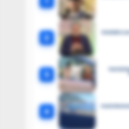
1
Omicidio Luc
2
Castella
3
Castellammar
4