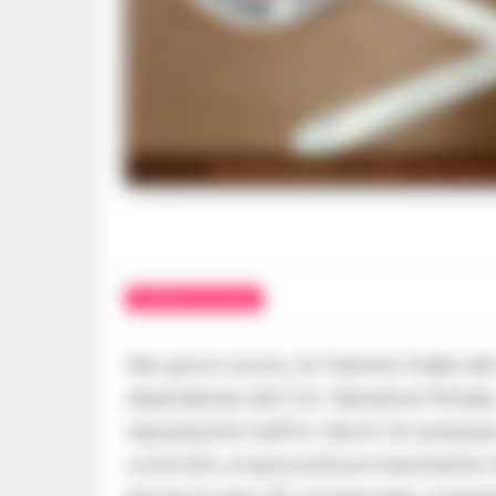
Grottaminarda, in auto con mezzo
CRONACA AVELLINO
Nei giorni scorsi, le Fiamme Gialle de
dipendenze del Col. Salvatore Minale,
repressione traffici illeciti di sost
controllo un’autovettura transitante