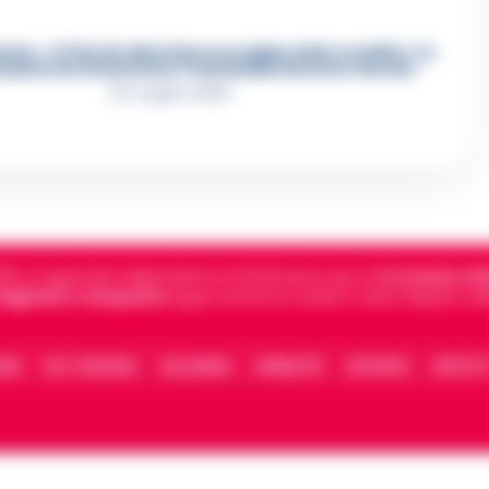
re, «Ti faccio diventare la regina delle vendite»: le
azioni che incastrano i fedelissimi del boss Carolei
24 Luglio 2026
5, è il giornale indipendente di riferimento per le
Cronache di 
 digitali in Campania
segue anche le notizie il calcio Napoli e 
IONE
FACT CHECKING
COLLABORA
PUBBLICITÀ
NOTIFICHE
CONTATT