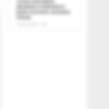
Turista australiana
derubata e molestata in
hotel a Sorrento: arrestato
37enne
7 AGOSTO 2026 - 15:27