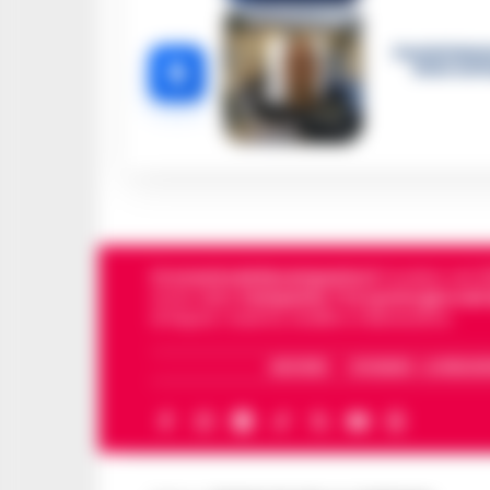
Castellamma
5
intercett
Cronachedellacampania.it
fondato nel 201
storie della
Campania
.
Tra i primi giornali
di Napoli, Caserta, Avellino e Benevento.
ARCHIVIO
CHI SIAMO – LA REDAZ