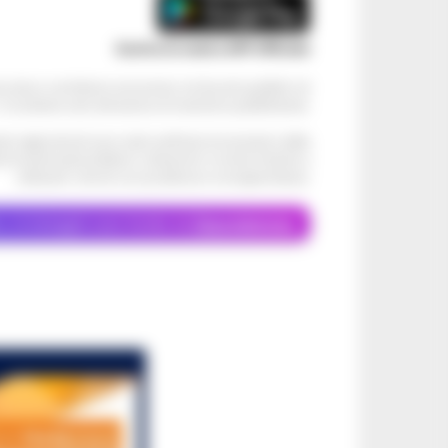
Scarica la nostra APP Ufficiale
ve alcun contributo economico né da enti pubblici né
. Si sostiene solo attraverso le inserzioni pubblicitarie.
cati negli articoli sono stati verificati al momento della
di eventuali problemi o disservizi: si invita l’utente a
utilizzare i servizi con prudenza e consapevolezza.
o, le immagini sono fornite da
Depositphotos