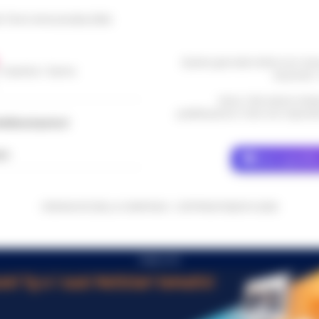
le Torre Annunziata (NA)
Questo giornale inoltre non rice
/ Caserta / Sarno
da privati 
Nota: I link esterni indi
pubblicazione. Il sito non risponde 
dellacampania.it
ch
Dove specific
CRONACHE DELLA CAMPANIA - COPYRIGHT@2014-2026
PUBBLICITA