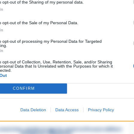
o opt-out of the Sharing of my personal data.
estimonia il costante impegno profuso dalla
In
itorio per contrastare ogni forma di illecito, per
salute dei cittadini nell’ambito del più ampio
o opt-out of the Sale of my Personal Data.
In
traffici illeciti.
to opt-out of processing my Personal Data for Targeted
ing.
In
minarda
Incensurata
Montesarchio
o opt-out of Collection, Use, Retention, Sale, and/or Sharing
ersonal Data that Is Unrelated with the Purposes for which it
lected.
Out
ia un commento
CONFIRM
Data Deletion
Data Access
Privacy Policy
asertano suicida in Liguria: anche la Procura militare
indaga per istigazione