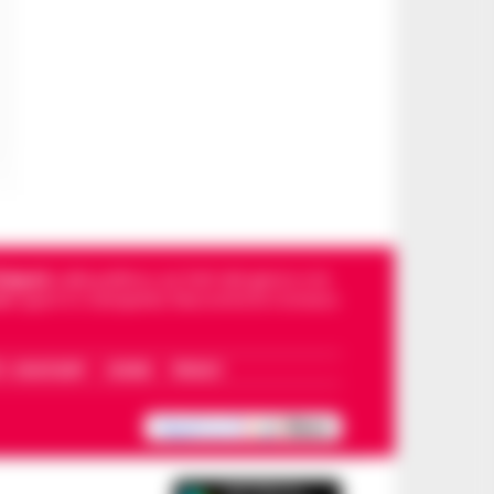
Napoli
, sulla politica, sui fatti del giorno e le
dello sport in Campania. Racconta la Cronaca
I – WHATSAPP
COOKIE
PRIVACY