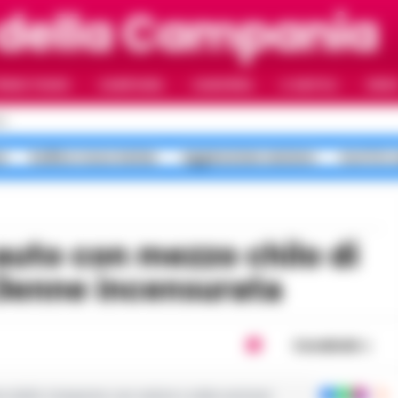
 della Campania
RIMO PIANO
CAMPANIA
CAMORRA
IL NAPOLI
VIDE
LI
a
bollino rosso meteo
aggressione anziano
morti in 
43enne incensurata
Condividi
ie dalla Campania con notizie e video esclusivi