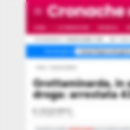
Cronache
HOME
ULTIME NOTIZIE
CRONACA
P
C
AGGIORNAMENTO :
7 AGOSTO 2026 - 17:53
31.8
NAPO
Campi Flegrei emergenz
Temi del giorno
Home
Cronaca Avellino
Grottaminarda, in auto con mezzo chilo di
droga: arrestata 
GUSTAVO GENTILE
18 SETTEMBRE 2023 - 11:54
Iscriviti ai nostri
canali social
per le ultime notiz