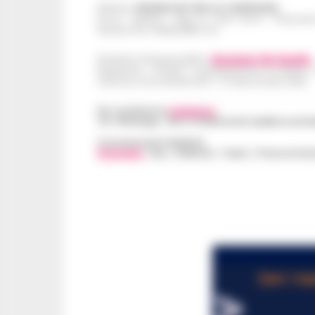
Editore
CRONACHE DELLA CAMPANIA
R.O.C.: 030531 - Reg. N. 1301/ 2016 - Tribuna
Partita IVA IT08642881216
Direttore Responsabile:
Giuseppe Del Gaudio
Redazioni : Scafati / Castellammare di Stabia 
Indirizzo Via Sardoncelli 115 Boscoreale (NA)
Per contattare la
redazione
:
Tel / Whatsapp : 334.12.78.004 email: web@cronache
Concessionaria Pubblicità
Vivimedia
| Sky | Addendo | Teads | Presscommte