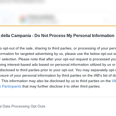
ria di Montesarchio.
Fonte preferita
→
→
Aggiungici su Google
della Campania -
Do Not Process My Personal Information
dalla donna insospettivano i finanzieri della
tuavano un controllo più accurato del veicolo,
to opt-out of the sale, sharing to third parties, or processing of your per
sotto al sedile di guida, 400 grammi di sostanza
formation for targeted advertising by us, please use the below opt-out s
in 4 panetti, 22 grammi di cocaina, oltre ad un
r selection. Please note that after your opt-out request is processed y
eing interest-based ads based on personal information utilized by us or
disclosed to third parties prior to your opt-out. You may separately opt-
losure of your personal information by third parties on the IAB’s list of
. This information may also be disclosed by us to third parties on the
IA
 in flagranza di reato, sotto il coordinamento
Participants
that may further disclose it to other third parties.
vento, è stata posta agli arresti domiciliari per
cio, dell’ingente quantitativo di sostanza
ercato avrebbe fruttato oltre 2.500 euro.
l Data Processing Opt Outs