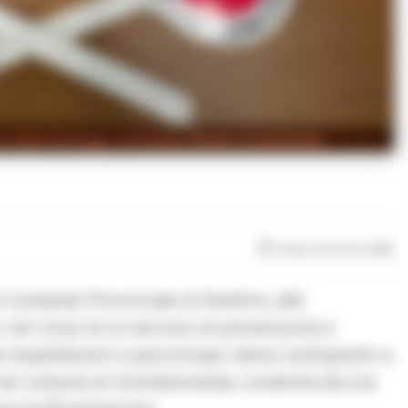
 chilo di droga: arrestata 43enne incensurata
Tempo di lettura
1
min
l Comando Provinciale di Avellino, alle
 nel corso di un servizio di prevenzione e
anze stupefacenti e psicotrope, hanno sottoposto a
 nel comune di Grottaminarda, condotta da una