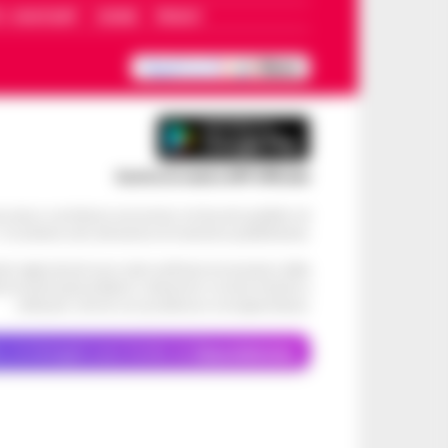
I – WHATSAPP
COOKIE
PRIVACY
Scarica la nostra APP Ufficiale
ve alcun contributo economico né da enti pubblici né
. Si sostiene solo attraverso le inserzioni pubblicitarie.
cati negli articoli sono stati verificati al momento della
di eventuali problemi o disservizi: si invita l’utente a
utilizzare i servizi con prudenza e consapevolezza.
o, le immagini sono fornite da
Depositphotos