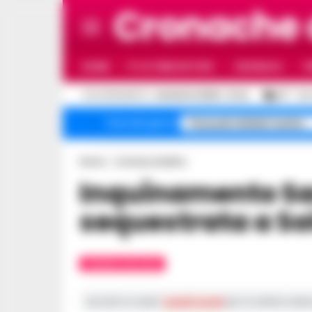
Cronache
HOME
ULTIME NOTIZIE
CRONACA
P
C
AGGIORNAMENTO :
6 AGOSTO 2026 - 21:44
29
NAP
Pozzuoli sfollati rischio
Temi del giorno
Home
Cronaca Avellino
Inquinamento Sarno, conceria
sequestrata a So
CRONACA AVELLINO
Iscriviti ai nostri
canali social
per le ultime notiz