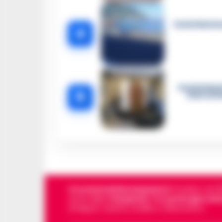
Castellammar
4
Castellamma
5
intercett
Cronachedellacampania.it
fondato nel 201
storie della
Campania
.
Tra i primi giornali
di Napoli, Caserta, Avellino e Benevento.