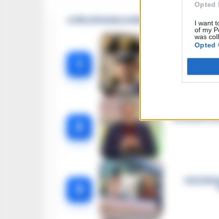
Opted 
🔥 Più letti della settimana
I want t
of my P
was col
Opted 
Carabiniere c
1
Omicidio Luc
2
Castella
3