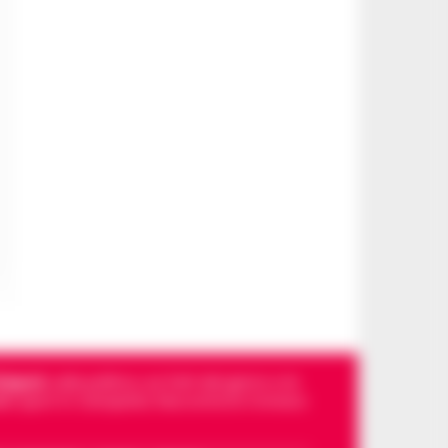
Napoli
, sulla politica, sui fatti del giorno e le
dello sport in Campania. Racconta la Cronaca