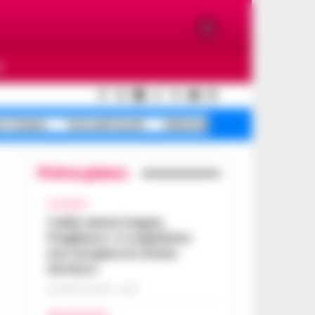
O
e Traiano
Terra dei fuochi
Infezione ospedaliera
Primo piano
ATTUALITÀ
Caldo senza tregua,
Pregliasco: «L’organismo
non recupera lo stress
termico»
6 AGOSTO 2026 - 10:57