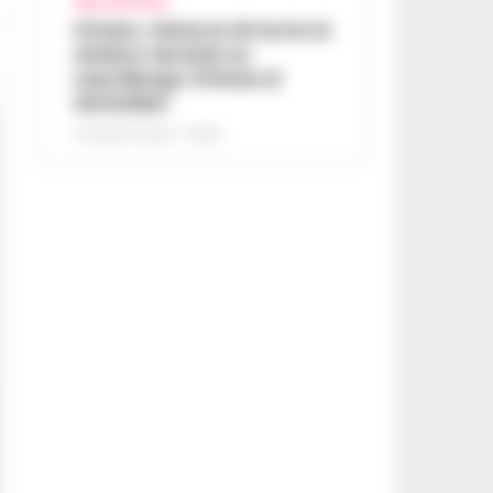
AREA VESUVIANA
Striano, minacce di morte al
sindaco durante un
sopralluogo: 67enne ai
domiciliari
6 AGOSTO 2026 - 09:43