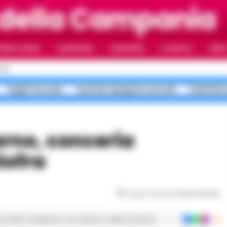
 della Campania
RIMO PIANO
CAMPANIA
CAMORRA
IL NAPOLI
VIDE
OLI
Roghi Terra dei
Quartieri Spagnoli controlli
Faida Rion
lofra
Tempo di lettura
meno di 1
min
ie dalla Campania con notizie e video esclusivi