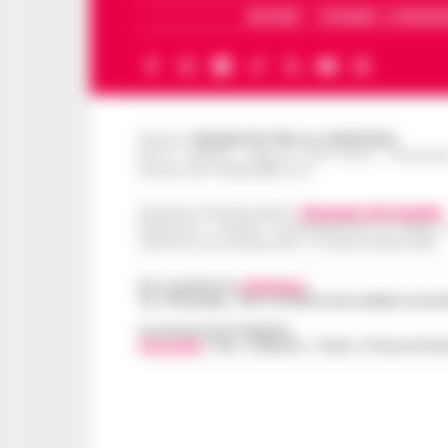
ARCHIVIO
CHI SIAMO – LA REDAZ
Editore
CRONACHE DELLA CAMPANIA
R.O.C.: 030531 - Reg. N. 1301/ 2016 - Tribuna
Partita IVA IT08642881216
Direttore Responsabile:
Giuseppe Del Gaudio
Redazioni : Scafati / Castellammare di Stabia 
Indirizzo Via Sardoncelli 115 Boscoreale (NA)
Per contattare la
redazione
:
Tel / Whatsapp : 334.12.78.004 email: web@cronache
Concessionaria Pubblicità
Vivimedia
| Sky | Addendo | Teads | Presscommte