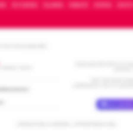
IONE
FACT CHECKING
COLLABORA
PUBBLICITÀ
NOTIFICHE
CONTATT
le Torre Annunziata (NA)
Questo giornale inoltre non rice
/ Caserta / Sarno
da privati 
Nota: I link esterni indi
pubblicazione. Il sito non risponde 
dellacampania.it
ch
Dove specific
CRONACHE DELLA CAMPANIA - COPYRIGHT@2014-2026