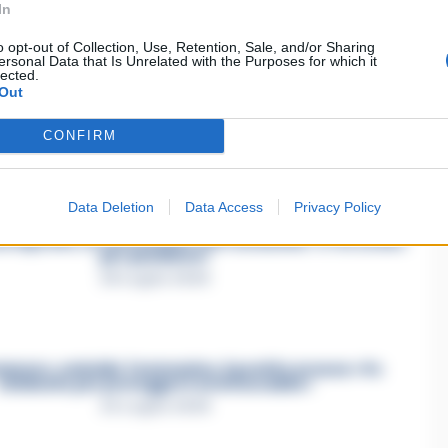
In
o opt-out of Collection, Use, Retention, Sale, and/or Sharing
ersonal Data that Is Unrelated with the Purposes for which it
lected.
Out
asertano suicida in Liguria: anche la Procura militare
indaga per istigazione
CONFIRM
27 Luglio 2026
Data Deletion
Data Access
Privacy Policy
a Esposito, la confessione dell’assassino: «L’ho ucciso
per punizione»
26 Luglio 2026
mmare, omicidio Tommasino, il pentito accusa: «Fu
eliminato per proteggere un intoccabile»
24 Luglio 2026