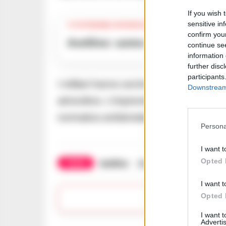
If you wish 
sensitive in
TI POTREBBE INTERESSARE
confirm you
Avellino: uomo di 40 anni trov
continue se
information 
further disc
participants
I militari hanno anche contestato all’azi
Downstream 
atmosfera. L’imprenditore è stato denunc
normativa ambientale.
Persona
I want t
Opted 
TAGS
Avellino
CronacheNews
Inqui
I want t
Opted 
Lasc
I want 
Advertis