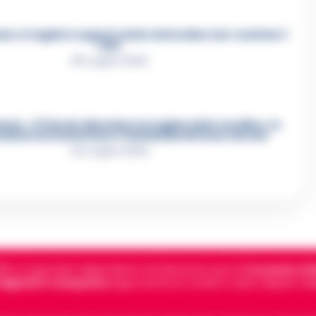
e, il registro segreto delle determine che «nutriva» i
clan
28 Luglio 2026
re, «Ti faccio diventare la regina delle vendite»: le
azioni che incastrano i fedelissimi del boss Carolei
24 Luglio 2026
5, è il giornale indipendente di riferimento per le
Cronache di 
 digitali in Campania
segue anche le notizie il calcio Napoli e 