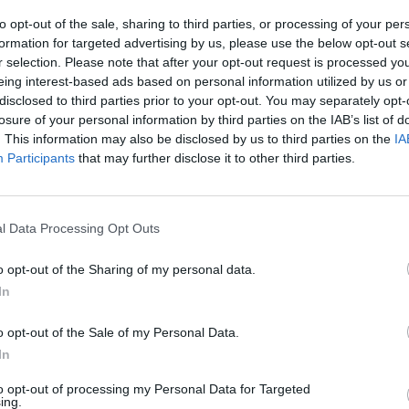
to opt-out of the sale, sharing to third parties, or processing of your per
formation for targeted advertising by us, please use the below opt-out s
r selection. Please note that after your opt-out request is processed y
ato morto in casa
eing interest-based ads based on personal information utilized by us or
disclosed to third parties prior to your opt-out. You may separately opt-
losure of your personal information by third parties on the IAB’s list of
. This information may also be disclosed by us to third parties on the
IA
enda conciaria l’emissione illegale di fumi in
Participants
that may further disclose it to other third parties.
iato alla Procura di Avellino per violazioni ala
l Data Processing Opt Outs
o opt-out of the Sharing of my personal data.
In
namento
Sarno
Solofra
o opt-out of the Sale of my Personal Data.
In
ia un commento
to opt-out of processing my Personal Data for Targeted
ing.