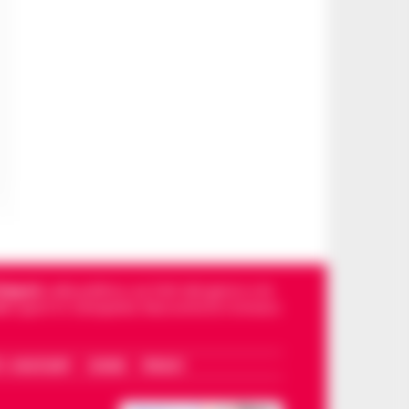
Napoli
, sulla politica, sui fatti del giorno e le
dello sport in Campania. Racconta la Cronaca
I – WHATSAPP
COOKIE
PRIVACY