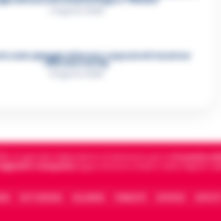
4 Agosto 2026
otte sulla spiaggia di Nerano: sequestrati i tavoli nel
ristorante dei Vip
8 Agosto 2026
5, è il giornale indipendente di riferimento per le
Cronache di 
 digitali in Campania
segue anche le notizie il calcio Napoli e 
IONE
FACT CHECKING
COLLABORA
PUBBLICITÀ
NOTIFICHE
CONTATT