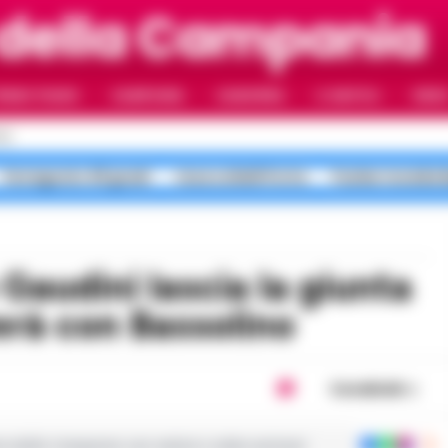
 della Campania
RIMO PIANO
CAMPANIA
CAMORRA
IL NAPOLI
VIDE
LI
Ferragosto 40 gradi
rissa coltelli Porta
Pusher movida 
erà con Bassolino
Condividi
ie dalla Campania con notizie e video esclusivi