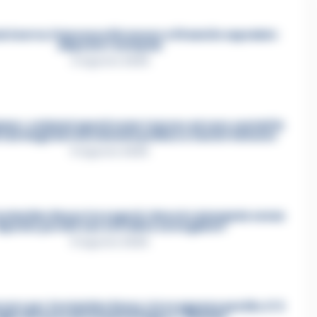
Acerra, Francesco Pio muore a 19 anni in ospedale:
disposta l’autopsia
4 Agosto 2026
mo»: cellulari spenti come i narcos ed euro contati in
i i dettagli del mercimonio politico a Castel Volturno
5 Agosto 2026
 Costantino Russo tra segreti, rimorsi e domande senza
isposta: perché non era video sorvegliato?
5 Agosto 2026
cere per Costantino Russo: si era appena pentito. E’ il
iglio del boss dei Casalesi Peppe o’ Padrino