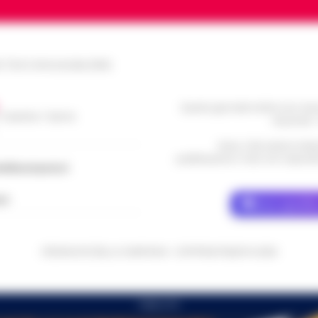
le Torre Annunziata (NA)
Questo giornale inoltre non rice
/ Caserta / Sarno
da privati 
Nota: I link esterni indi
pubblicazione. Il sito non risponde 
dellacampania.it
ch
Dove specific
CRONACHE DELLA CAMPANIA - COPYRIGHT@2014-2026
PUBBLICITA