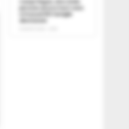
Campi Flegrei, oltre 2mila
persone ancora fuori casa:
a Pozzuoli 813 famiglie
allontanate
8 AGOSTO 2026 - 22:56