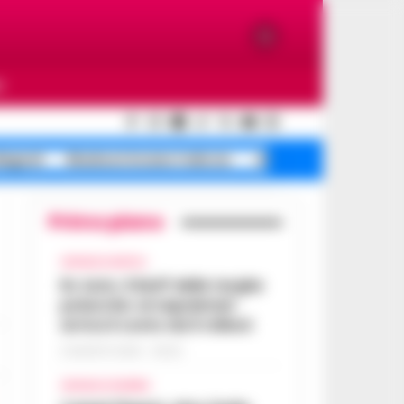
O
Bagnoli
Blackout Arzano traliccio
Affitti su dopo
Primo piano
CRONACA NAPOLI
Rc Auto, il bluff delle targhe
polacche: ai napoletani
arriva il conto da 5 milioni
9 AGOSTO 2026 - 06:20
CRONACA FLEGREA