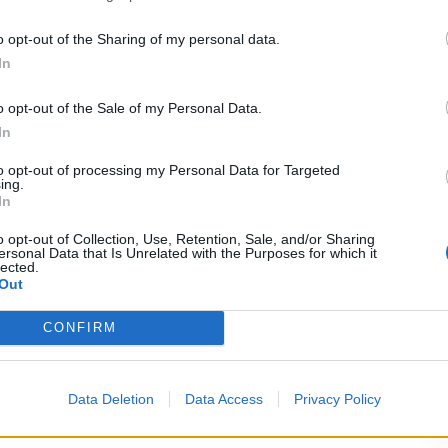
ncio torna a Palazzo San Giacomo.
“Sono felice di
o opt-out of the Sharing of my personal data.
erativo nel Comune di Napoli, e di questo sono
In
stris. Abbiamo dinanzi poche settimane prima
e ma saranno, allo stesso tempo, giorni utili
o opt-out of the Sale of my Personal Data.
In
oprattutto sul versante della mobilità ma non
esclusivo interesse della città”
fa sapere Panini.
to opt-out of processing my Personal Data for Targeted
ing.
In
o opt-out of Collection, Use, Retention, Sale, and/or Sharing
ersonal Data that Is Unrelated with the Purposes for which it
a comunale
Napoli
Ultime Notizie
lected.
Out
ia un commento
CONFIRM
Data Deletion
Data Access
Privacy Policy