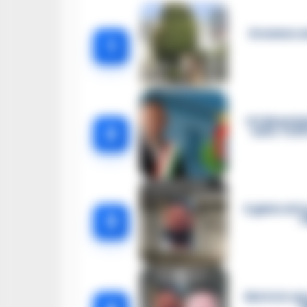
Dramma ad 
1
«Ci disarmia
2
auto. Tutt
Il giallo di
3
r
Morto in car
f