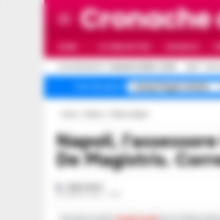
Cronache
HOME
ULTIME NOTIZIE
CRONACA
P
C
AGGIORNAMENTO :
9 AGOSTO 2026 - 22:35
26.9
NAPO
Campi Flegrei sfollati
Temi del giorno
Home
Politica
Politica Napoli
Napoli, l’assessore Gaudini lascia la giunta
De Magistris. Corr
FABIO TESTA
23 AGOSTO 2021 - 17:30
Iscriviti ai nostri
canali social
per le ultime notiz