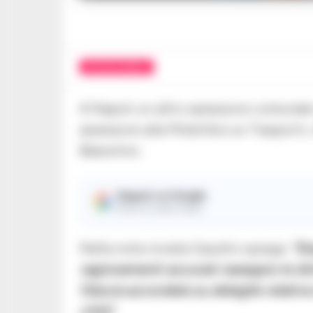
POLITICA NAPOLI
A Napoli un altro assessore comunale 
assessore alla Mobilità e ai Trasporti
Bassolino.
Seguici su Google
Ricevi le nostre notizie
Nella nota inviata Gaudini spiega:
“Do
ragionamenti accurati rassegno le dim
fiducia accordata su deleghe relative
città”
.