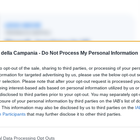
LEGGI ANCHE
CRONACA NAPOLI
Napoli, tensione in VI
Municipalità: nominato
della Campania -
Do Not Process My Personal Information
assessore il fratello di de
to opt-out of the sale, sharing to third parties, or processing of your per
Magistris, M5S si dissocia
formation for targeted advertising by us, please use the below opt-out s
r selection. Please note that after your opt-out request is processed y
01/08/2026 15:15
eing interest-based ads based on personal information utilized by us or
disclosed to third parties prior to your opt-out. You may separately opt-
losure of your personal information by third parties on the IAB’s list of
. This information may also be disclosed by us to third parties on the
IA
issioni di Gaudini ed ha immediatamente
Participants
that may further disclose it to other third parties.
l conferimento delle deleghe, precedentemente
i
che rientra così in giunta.
l Data Processing Opt Outs