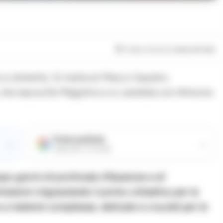
Tempo di lettura
meno di 1
min
si dimette. Si tratta di Marco Gaudini,
, che lascia De Magistris e si candida con Antonio
Fonte preferita
→
→
Aggiungici su Google
po giorni di profonda riflessione e di
issioni ringraziando il primo cittadino per la
 a materie complesse, delicate e cruciali per la