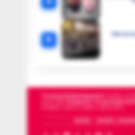
4
Blitz di n
5
Cronachedellacampania.it
fondato nel 201
storie della
Campania
.
Tra i primi giornali
di Napoli, Caserta, Avellino e Benevento.
ARCHIVIO
CHI SIAMO – LA REDAZ