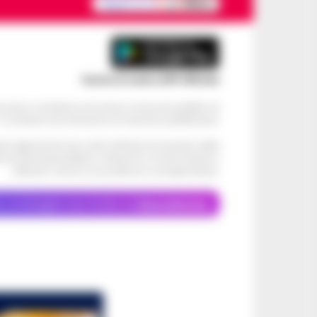
Scarica la nostra APP Ufficiale
ve alcun contributo economico né da enti pubblici né
. Si sostiene solo attraverso le inserzioni pubblicitarie.
cati negli articoli sono stati verificati al momento della
di eventuali problemi o disservizi: si invita l’utente a
utilizzare i servizi con prudenza e consapevolezza.
o, le immagini sono fornite da
Depositphotos