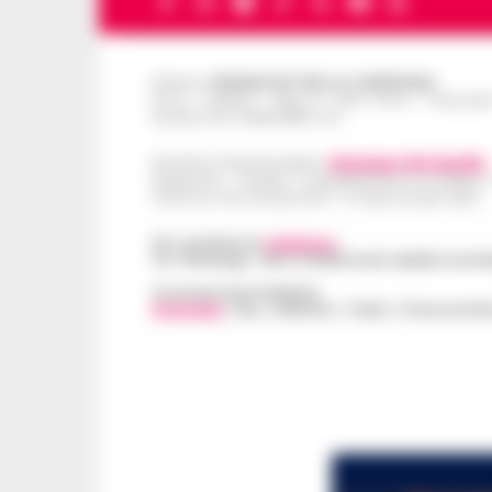
Editore
CRONACHE DELLA CAMPANIA
R.O.C.: 030531 - Reg. N. 1301/ 2016 - Tribuna
Partita IVA IT08642881216
Direttore Responsabile:
Giuseppe Del Gaudio
Redazioni : Scafati / Castellammare di Stabia 
Indirizzo Via Sardoncelli 115 Boscoreale (NA)
Per contattare la
redazione
:
Tel / Whatsapp : 334.12.78.004 email: web@cronache
Concessionaria Pubblicità
Vivimedia
| Sky | Addendo | Teads | Presscommte