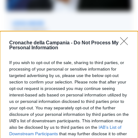
LEGGI ANCHE
CALCIO NAPOLI
Napoli, Galtier supera Conceicao per
Cronache della Campania -
Do Not Process My
la guida degli azzurri
Personal Information
25/05/2021 20:11
If you wish to opt-out of the sale, sharing to third parties, or
processing of your personal or sensitive information for
targeted advertising by us, please use the below opt-out
Intanto continua la ricerca dell’allenatore per la
section to confirm your selection. Please note that after your
opt-out request is processed you may continue seeing
prossima stagione dato che Gattuso lascerà
interest-based ads based on personal information utilized by
sicuramente il Napoli; i nomi in circolo sono Max
us or personal information disclosed to third parties prior to
Allegri e Luciano Spalletti, ma non è da escludere
your opt-out. You may separately opt-out of the further
disclosure of your personal information by third parties on the
del tutto la conferma di Gattuso.
IAB’s list of downstream participants. This information may
also be disclosed by us to third parties on the
IAB’s List of
Gianmarco Amato
Downstream Participants
that may further disclose it to other