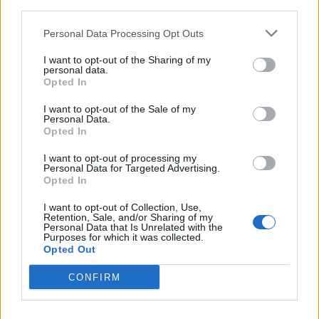
third parties.
Personal Data Processing Opt Outs
TAGS
Champions league
Gattuso
Lorenzo insigne
I want to opt-out of the Sharing of my
Serie A
personal data.
Opted In
Lascia un commento
I want to opt-out of the Sale of my
Personal Data.
Opted In
I want to opt-out of processing my
Personal Data for Targeted Advertising.
🔥 Più letti della settimana
Opted In
Carabiniere casertano
I want to opt-out of Collection, Use,
suicida in Liguria: anche la
Retention, Sale, and/or Sharing of my
1
Procura militare indaga per
Personal Data that Is Unrelated with the
istigazione
Purposes for which it was collected.
27 Luglio 2026
Opted Out
Omicidio Luca Esposito, la
CONFIRM
confessione dell’assassino:
2
«L’ho ucciso per punizione»
26 Luglio 2026