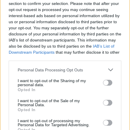
section to confirm your selection. Please note that after your
opt-out request is processed you may continue seeing
TAGS
Scuola chiusa
Ultime notizie Caserta
interest-based ads based on personal information utilized by
us or personal information disclosed to third parties prior to
your opt-out. You may separately opt-out of the further
Lascia un commento
disclosure of your personal information by third parties on the
IAB’s list of downstream participants. This information may
also be disclosed by us to third parties on the
IAB’s List of
Downstream Participants
that may further disclose it to other
third parties.
🔥 Più letti della settimana
Personal Data Processing Opt Outs
Carabiniere casertano suicida
in Liguria: anche la Procura
1
militare indaga per
I want to opt-out of the Sharing of my
istigazione
personal data.
Opted In
27 Luglio 2026
Omicidio Luca Esposito, la
I want to opt-out of the Sale of my
Personal Data.
confessione dell’assassino:
2
«L’ho ucciso per punizione»
Opted In
26 Luglio 2026
I want to opt-out of processing my
Personal Data for Targeted Advertising.
Castellammare, omicidio
Opted In