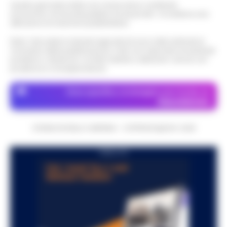
Questo giornale inoltre non riceve alcun contributo
economico né da enti pubblici né da privati . Si sostiene solo
attraverso le inserzioni pubblicitarie.
Nota: I link esterni indicati negli articoli sono stati verificati al
momento della pubblicazione. Il sito non risponde di eventuali
problemi o disservizi: si invita l’utente a utilizzare i servizi con
prudenza e consapevolezza.
Dove specifico, le immagini sono fornite da
Depositphotos
CRONACHE DELLA CAMPANIA - COPYRIGHT@2014-2026
PUBBLICITA