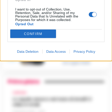
Tommasino, il pentito accusa:
3
«Fu eliminato per proteggere
un intoccabile»
I want to opt-out of Collection, Use,
Retention, Sale, and/or Sharing of my
24 Luglio 2026
Personal Data that Is Unrelated with the
Purposes for which it was collected.
Castellammare, il registro
Opted Out
segreto delle determine che
4
«nutriva» i clan
CONFIRM
28 Luglio 2026
Castellammare, «Ti faccio
diventare la regina delle
vendite»: le intercettazioni
5
Data Deletion
Data Access
Privacy Policy
che incastrano i fedelissimi
del boss Carolei
24 Luglio 2026
Primo piano
CAMPANIA
Lo squalo azzurro nel mare di Amalfi: il
video è virale
8 AGOSTO 2026 - 13:35