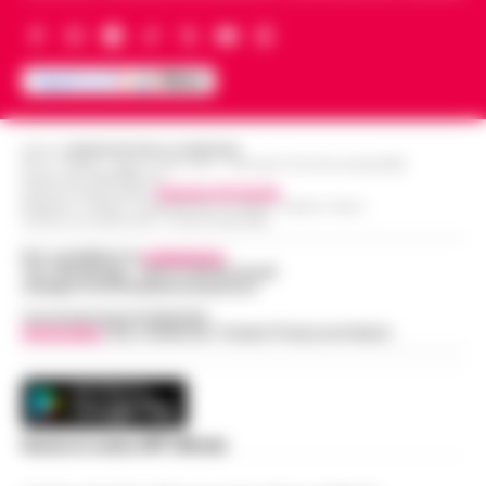
Editore
CRONACHE DELLA CAMPANIA
R.O.C.: 030531 - Reg. N. 1301/ 2016 - Tribunale Torre Annunziata (NA)
Partita IVA IT08642881216
Direttore Responsabile:
Giuseppe Del Gaudio
Redazioni : Scafati / Castellammare di Stabia / Caserta / Sarno
Indirizzo Via Sardoncelli 115 Boscoreale (NA)
Per contattare la
redazione
:
Tel / Whatsapp : 334.12.78.004 email:
web@cronachedellacampania.it
Concessionaria Pubblicità
Vivimedia
| Sky | Addendo | Teads | Presscommtech
Scarica la nostra APP Ufficiale