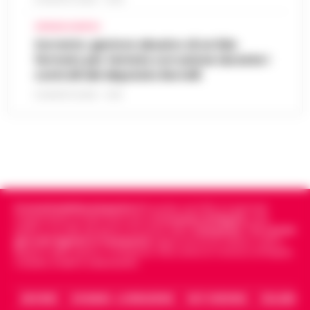
CRONACA NAPOLI
Sorrento: gestore abusivo di un lido
fermato per tentata corruzione durante i
controlli del deputato Borrelli
8 AGOSTO 2026 - 13:18
Cronachedellacampania.it
fondato nel 2015, è il giornale
indipendente di riferimento per le
Cronache di Napoli
, sulla
politica, sui fatti del giorno e le storie della
Campania
.
Tra i primi
giornali digitali in Campania
segue anche le notizie il calcio
Napoli e dello sport in Campania. Racconta la Cronaca di Napoli,
Caserta, Avellino e Benevento.
ARCHIVIO
CHI SIAMO – LA REDAZIONE
FACT CHECKING
COLLABORA