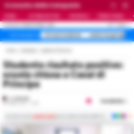
Cronache della Campania
HOME
ULTIME NOTIZIE
CRONACA
PRIMO PIANO
C
33
NAPOLI
8 AGOSTO 2026 - 15:25
AGGIORNAMENTO :
A1 maxi incidente
salme nei garage
Temi del giorno
Home
Campania
Caserta e Provincia
Studente risultato positivo:
scuola chiusa a Casal di
Principe
A. CARLINO
Condividi
20 APRILE 2021 - 13:33
Iscriviti ai nostri
canali social
per le ultime notizie dalla Campania con notizi