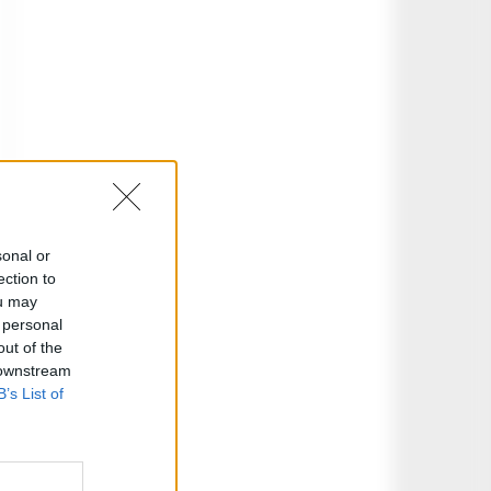
sonal or
ection to
ou may
 personal
out of the
 downstream
B’s List of