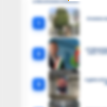
🔥 Più letti della settimana
Dramma ad 
1
«Ci disarmia
2
auto. Tutt
Il giallo di
3
r