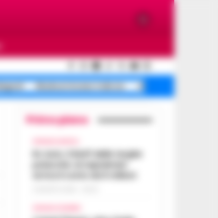
O
Bagnoli
Blackout Arzano traliccio
Affitti su dopo
Primo piano
CRONACA NAPOLI
Rc Auto, il bluff delle targhe
polacche: ai napoletani
arriva il conto da 5 milioni
9 AGOSTO 2026 - 06:20
CRONACA FLEGREA