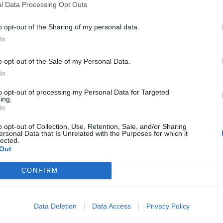
Fonte preferita
l Data Processing Opt Outs
→
→
Aggiungici su Google
o opt-out of the Sharing of my personal data.
stati controllati 451 veicoli, identificate 732
In
ollati 240 esercizi commerciali, effettuate 16
o opt-out of the Sale of my Personal Data.
 veicolari, elevate 57 contravvenzioni al codice
In
tilometrici, nonché ritirate 6 patenti di guida e
to opt-out of processing my Personal Data for Targeted
coli.
ing.
In
o opt-out of Collection, Use, Retention, Sale, and/or Sharing
ersonal Data that Is Unrelated with the Purposes for which it
lected.
mizio
Out
CONFIRM
ia un commento
Data Deletion
Data Access
Privacy Policy