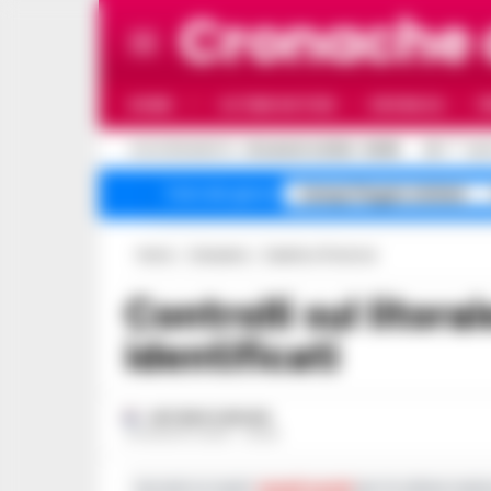
Cronache
HOME
ULTIME NOTIZIE
CRONACA
P
C
AGGIORNAMENTO :
10 AGOSTO 2026 - 06:59
25.7
NAP
Campi Flegrei sfollati
Temi del giorno
Home
Campania
Caserta e Provincia
Controlli sul litorale domizio: oltre 700
identificati
ANTONIO CARLINO
24 AGOSTO 2020 - 09:26
Iscriviti ai nostri
canali social
per le ultime notiz