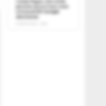
Campi Flegrei, oltre 2mila
persone ancora fuori casa:
a Pozzuoli 813 famiglie
allontanate
8 AGOSTO 2026 - 22:56