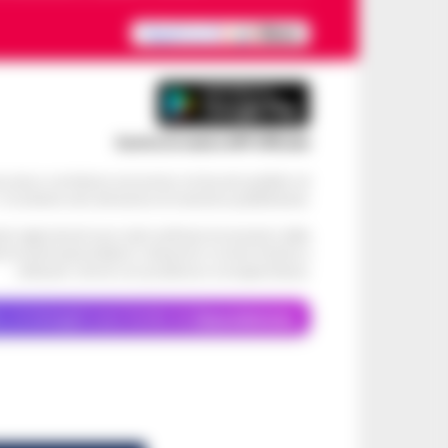
Scarica la nostra APP Ufficiale
ve alcun contributo economico né da enti pubblici né
. Si sostiene solo attraverso le inserzioni pubblicitarie.
cati negli articoli sono stati verificati al momento della
di eventuali problemi o disservizi: si invita l’utente a
utilizzare i servizi con prudenza e consapevolezza.
o, le immagini sono fornite da
Depositphotos