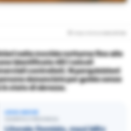
Tempo di lettura
meno di 1
min
one identificate 451 i veicoli
erciali controllati, 16 perquisizioni
le persone denunciate per guida senza
in stato di ebrezza.
LEGGI ANCHE
CASERTA E PROVINCIA
Litorale Domizio, maxi blitz