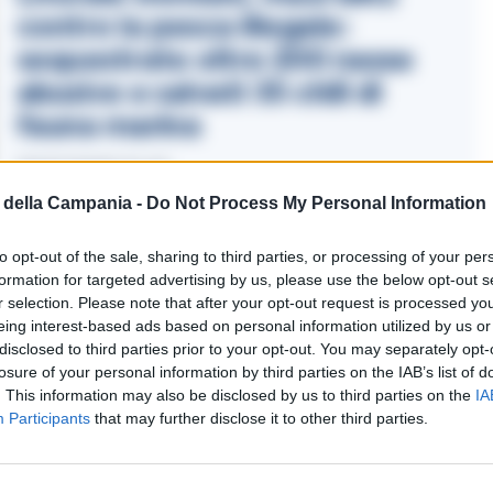
contro la pesca illegale:
sequestrate oltre 200 nasse
abusive e salvati 35 chili di
fauna marina
15/07/2026 21:42
della Campania -
Do Not Process My Personal Information
to opt-out of the sale, sharing to third parties, or processing of your per
e prime ore di oggi, I Carabinieri della
formation for targeted advertising by us, please use the below opt-out s
ambito di servizi di controllo del territorio, in
r selection. Please note that after your opt-out request is processed y
 di Baia Domizia, in occasione della movida
eing interest-based ads based on personal information utilized by us or
disclosed to third parties prior to your opt-out. You may separately opt-
ento in stato di libertà di tre persone,
losure of your personal information by third parties on the IAB’s list of
te con recidiva nel biennio e guida in stato di
. This information may also be disclosed by us to third parties on the
IA
Participants
that may further disclose it to other third parties.