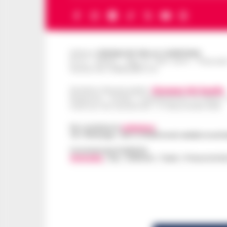
Editore
CRONACHE DELLA CAMPANIA
R.O.C.: 030531 - Reg. N. 1301/ 2016 - Tribuna
Partita IVA IT08642881216
Direttore Responsabile:
Giuseppe Del Gaudio
Redazioni : Scafati / Castellammare di Stabia 
Indirizzo Via Sardoncelli 115 Boscoreale (NA)
Per contattare la
redazione
:
Tel / Whatsapp : 334.12.78.004 email: web@cronache
Concessionaria Pubblicità
Vivimedia
| Sky | Addendo | Teads | Presscommte