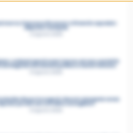
Acerra, Francesco Pio muore a 19 anni in ospedale:
disposta l’autopsia
4 Agosto 2026
mo»: cellulari spenti come i narcos ed euro contati in
i i dettagli del mercimonio politico a Castel Volturno
5 Agosto 2026
 Costantino Russo tra segreti, rimorsi e domande senza
isposta: perché non era video sorvegliato?
5 Agosto 2026