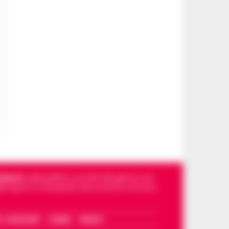
Napoli
, sulla politica, sui fatti del giorno e le
dello sport in Campania. Racconta la Cronaca
I – WHATSAPP
COOKIE
PRIVACY