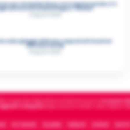
cere per Costantino Russo: si era appena pentito. E’ il
iglio del boss dei Casalesi Peppe o’ Padrino
4 Agosto 2026
otte sulla spiaggia di Nerano: sequestrati i tavoli nel
ristorante dei Vip
8 Agosto 2026
5, è il giornale indipendente di riferimento per le
Cronache di 
 digitali in Campania
segue anche le notizie il calcio Napoli e 
IONE
FACT CHECKING
COLLABORA
PUBBLICITÀ
NOTIFICHE
CONTATT