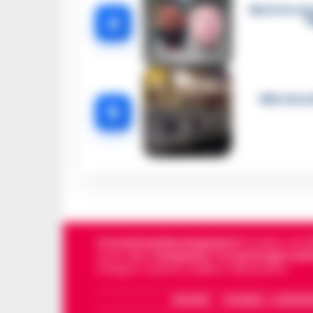
Morto in car
4
f
Blitz di n
5
Cronachedellacampania.it
fondato nel 201
storie della
Campania
.
Tra i primi giornali
di Napoli, Caserta, Avellino e Benevento.
ARCHIVIO
CHI SIAMO – LA REDAZ