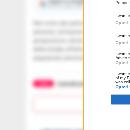
Seguici su Google
Persona
Ricevi le nostre notizie
I want t
Nel corso dei particolari servizi sono 
Opted 
persone, sottoposti a controllo contr
I want t
perquisizioni, domiciliari, personali e
Opted 
della strada, effettuati 13 controlli e
I want 
sequestrati amministrativamente 6 vei
Advertis
Opted 
I want t
of my P
was col
TAGS
Controlli carabinieri
Litorale do
Opted 
Lasc