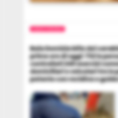
CASERTA E PROVINCIA
Baia Domizia blitz dei carabinieri nella movida notturna fino alle
prime ore di oggi: 732 le pers
controllati 240 esercizi comm
domiciliari e veicolari tre 
patente con recidiva e guida 