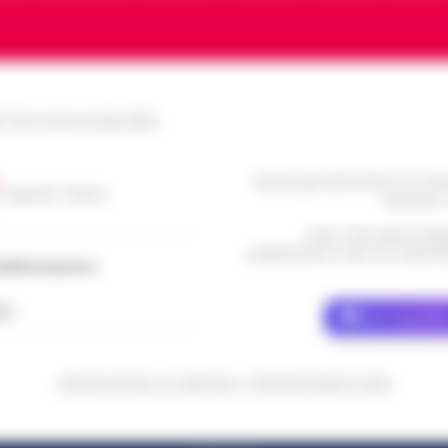
le Torre Annunziata (NA)
Questo giornale inoltre non rice
/ Caserta / Sarno
da privati 
Nota: I link esterni indi
pubblicazione. Il sito non risponde 
dellacampania.it
ch
Dove specific
CRONACHE DELLA CAMPANIA - COPYRIGHT@2014-2026