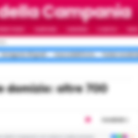
 della Campania
RIMO PIANO
CAMPANIA
CAMORRA
IL NAPOLI
VIDE
OLI
Ferragosto 40 gradi
rissa coltelli Porta
Pusher movida 
Condividi
ie dalla Campania con notizie e video esclusivi