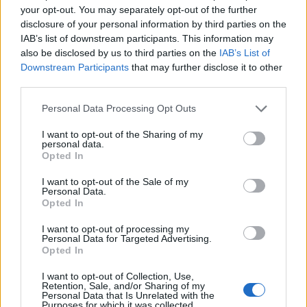
Lagni. Si sottolinea che lo sversamento avverrebbe
your opt-out. You may separately opt-out of the further
disclosure of your personal information by third parties on the
in condotte sotterranee e che l’unico problema
IAB’s list of downstream participants. This information may
potrebbe essere la puzza. Il breve filmato si chiude
also be disclosed by us to third parties on the
IAB’s List of
Downstream Participants
that may further disclose it to other
con le parole di Piccinini che afferma: “Due mesi fa
third parties.
abbiamo portato tutto il materiale in procura
Personal Data Processing Opt Outs
perché non c’è scoop che tenga di fronte
all’avvelenamento delle nostre terre. La stampa
I want to opt-out of the Sharing of my
personal data.
libera è alla base della democrazia”.
Opted In
I want to opt-out of the Sale of my
Personal Data.
Opted In
TAGS
Giornalisti
Intervista
I want to opt-out of processing my
Personal Data for Targeted Advertising.
Lascia un commento
Opted In
I want to opt-out of Collection, Use,
Retention, Sale, and/or Sharing of my
Personal Data that Is Unrelated with the
🔥 Più letti della settimana
Purposes for which it was collected.